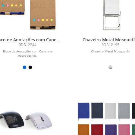
oco de Anotações com Caneta
Chaveiro Metal Mosquet
e Autoadesivo
RDB12244
RDB12195
Bloco de Anotações com Caneta e
Chaveiro Metal Mosquetão
Autoadesivo.