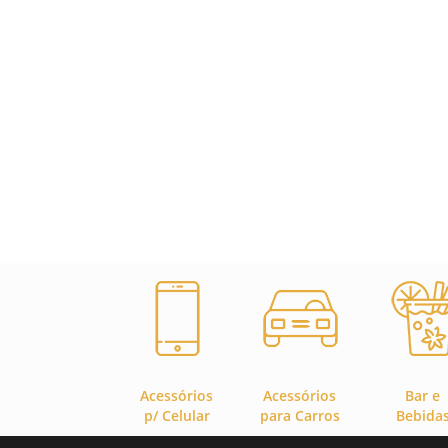
LARANJA
ROXO
VERDE ESCURO
ROSA
AZUL ROYAL
VERDE CLARO
VERMELHO E PRETO
Acessórios
Acessórios
Bar e
p/ Celular
para Carros
Bebida