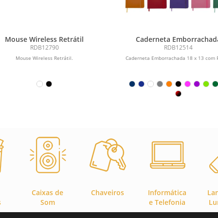
Mouse Wireless Retrátil
Caderneta Emborrachad
RDB12790
RDB12514
Mouse Wireless Retrátil.
Caderneta Emborrachada 18 x 13 com 
Caixas de
Chaveiros
Informática
La
s
Som
e Telefonia
Lu