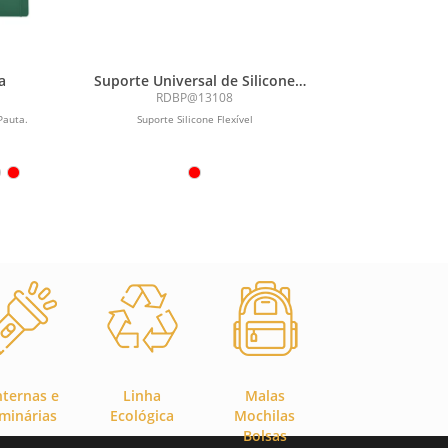
a
Suporte Universal de Silicone
Flexível para Celular
RDBP@13108
Pauta.
Suporte Silicone Flexível
nternas e
Linha
Malas
minárias
Ecológica
Mochilas
Bolsas