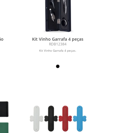
ão
Kit Vinho Garrafa 4 peças
RDB12384
Kit Vinho Garrafa 4 peças.