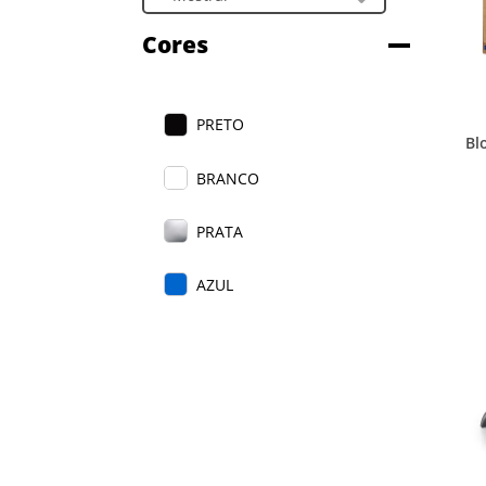
Cores
PRETO
Bl
BRANCO
PRATA
AZUL
VERMELHO
AZUL ESCURO
CINZA