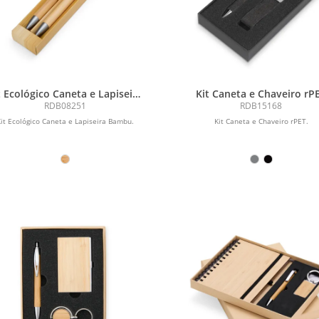
t Ecológico Caneta e Lapiseira
Kit Caneta e Chaveiro rP
Bambu
RDB08251
RDB15168
it Ecológico Caneta e Lapiseira Bambu.
Kit Caneta e Chaveiro rPET.