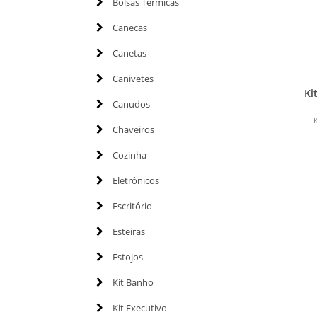
Bolsas Térmicas
Canecas
Canetas
Canivetes
Ki
Canudos
K
Chaveiros
Cozinha
Eletrônicos
Escritório
Esteiras
Estojos
Kit Banho
Kit Executivo