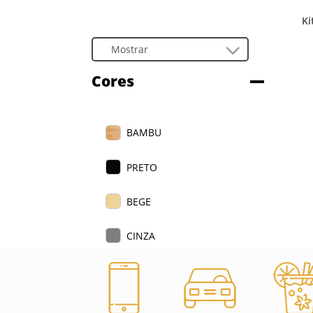
Ki
Cores
BAMBU
PRETO
BEGE
CINZA
AZUL
VERDE CLARO