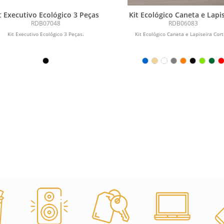
t Executivo Ecológico 3 Peças
Kit Ecológico Caneta e Lapi
Cortiça
RDB07048
RDB06083
Kit Executivo Ecológico 3 Peças.
Kit Ecológico Caneta e Lapiseira Cort