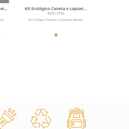
seira
Kit Ecológico Caneta e Lapiseira
Bambu
RDB13796
iça.
Kit Ecológico Caneta e Lapiseira Bambu.