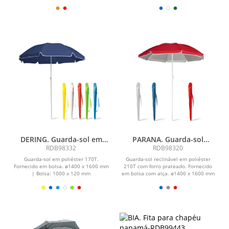
1800 mm |...
DERING. Guarda-sol em
PARANA. Guarda-sol
poliéster 170T
reclinável em 210T com
RDB98332
RDB98320
forro prateado
Guarda-sol em poliéster 170T.
Guarda-sol reclinável em poliéster
Fornecido em bolsa. ø1400 x 1600 mm
210T com forro prateado. Fornecido
| Bolsa: 1000 x 120 mm
em bolsa com alça. ø1400 x 1600 mm
| Bolsa: 1010 x...