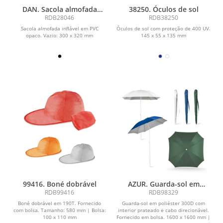
DAN. Sacola almofada
38250. Óculos de sol
inflável
RDB28046
RDB38250
Sacola almofada inflável em PVC
Óculos de sol com proteção de 400 UV.
opaco. Vazio: 300 x 320 mm
145 x 55 x 135 mm
99416. Boné dobrável
AZUR. Guarda-sol em
poliéster 300D
RDB99416
RDB98329
Boné dobrável em 190T. Fornecido
Guarda-sol em poliéster 300D com
com bolsa. Tamanho: 580 mm | Bolsa:
interior prateado e cabo direcionável.
100 x 110 mm
Fornecido em bolsa. 1600 x 1600 mm |