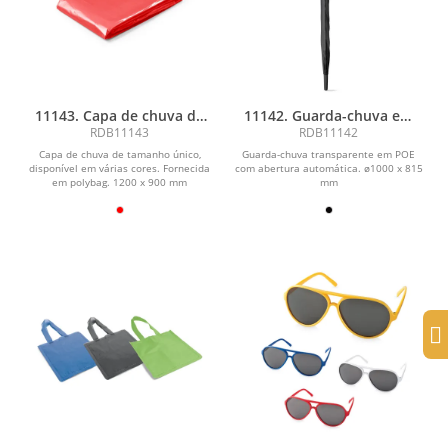
11143. Capa de chuva de
11142. Guarda-chuva em
tamanho único
POE com abertura
RDB11143
RDB11142
automática
Capa de chuva de tamanho único,
Guarda-chuva transparente em POE
disponível em várias cores. Fornecida
com abertura automática. ø1000 x 815
em polybag. 1200 x 900 mm
mm