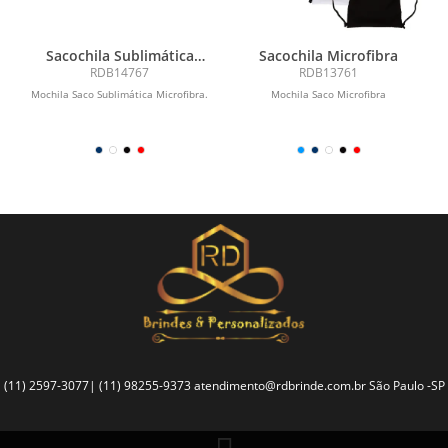
Sacochila Sublimática
Sacochila Microfibra
Microfibra
RDB14767
RDB13761
Mochila Saco Sublimática Microfibra.
Mochila Saco Microfibra
(11) 2597-3077| (11) 98255-9373
atendimento@rdbrinde.com.br
São Paulo -SP