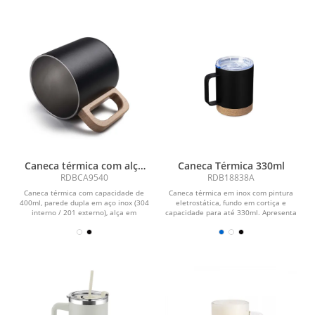
Caneca térmica com alça
Caneca Térmica 330ml
em madeira
RDBCA9540
RDB18838A
Caneca térmica com capacidade de
Caneca térmica em inox com pintura
400ml, parede dupla em aço inox (304
eletrostática, fundo em cortiça e
interno / 201 externo), alça em
capacidade para até 330ml. Apresenta
madeira.
estrutura de...