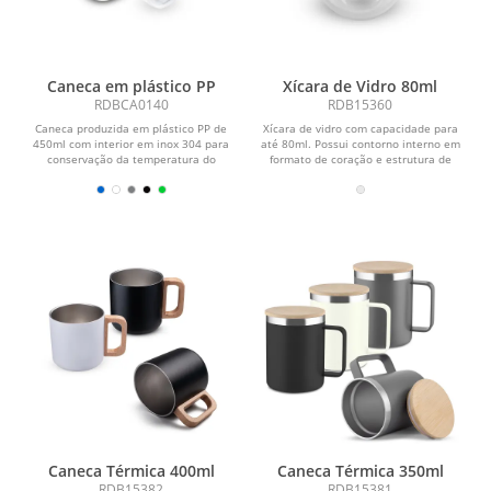
Caneca em plástico PP
Xícara de Vidro 80ml
RDBCA0140
RDB15360
Caneca produzida em plástico PP de
Xícara de vidro com capacidade para
450ml com interior em inox 304 para
até 80ml. Possui contorno interno em
conservação da temperatura do
formato de coração e estrutura de
líquido. Possui...
parede dupla...
Caneca Térmica 400ml
Caneca Térmica 350ml
RDB15382
RDB15381