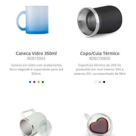
Caneca Vidro 350ml
Copo/Cuia Térmico
RDB19064
RDBCO9800
Caneca em vidro com acabamento
Copo/Cuia térmico de 250 ml,
fosco degradê e capacidade para até
produzido em inox interno 304 e
350ml.
externo 201, acompanhado de Mini
Bomba (18 cm) em inox.