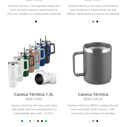
Caneca térmica com parede dupla em
Caneca térmica em inox com pintura
inox, pintura externa eletrostática,
eletrostática e capacidade de até
alça em madeira e capacidade máxima
350ml. Apresenta estrutura de parede
de 400ml.
dupla,...
Caneca Térmica 1,3L
Caneca Térmica
RDB15380
RDBCA9530
Caneca térmica em inox com alça
Caneca térmica 400ml, produzida em
reforçada, pintura eletrostática e
inox reciclado (304 interno / 201
capacidade para até 1,3 litro.
externo), com tampa em bambu,
Apresenta estrutura...
pintura a pó.