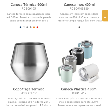
Caneca Térmica 900ml
Caneca Inox 400ml
RDB09195
RDBO@03889
Caneca térmica com capacidade para
Caneca em inox com capacidade
até 900ml. Possui estrutura de parede
máxima de 400ml. Conta com alça,
dupla com interior em inox 304 e
interior e tampa rosqueável com trava
exterior em inox...
de segurança em...
Copo/Taça Térmico
Caneca Plástica 450ml
RDBCO9700
RDB15417
Copo/taça térmico de 350 ml brilhosa,
Caneca em plástico PP com interior em
em inox (interno 304 / externo 201),
inox e capacidade para até 450ml.
haste removível em plástico PP, discos
Possui tampa transparente com anel