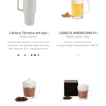
Caneca Térmica em Aço
CANECA AMERICANA P/
Inox
CERVEJA/CHOPP - 340 ML
RDBCA9510
RDBVI-00361-900
Caneca térmica de 1,3 litros em inox
Caneca americana para
reciclado com parede dupla (interno
cerveja/chopp.\nCapacidade: 340 ml.
304, externo 201), acabamento em
pintura a pó,...