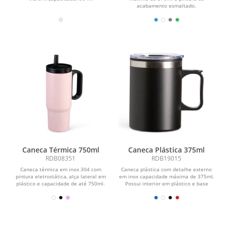
acabamento esmaltado.
Caneca Térmica 750ml
Caneca Plástica 375ml
RDB08351
RDB19015
Caneca térmica em inox 304 com
Caneca plástica com detalhe externo
pintura eletrostática, alça lateral em
em inox capacidade máxima de 375ml.
plástico e capacidade de até 750ml.
Possui interior em plástico e base
Conta com...
emborrachada...