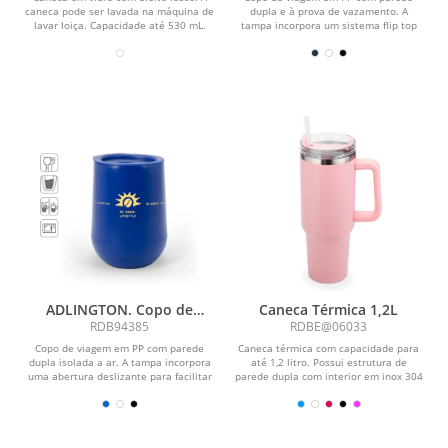
caneca pode ser lavada na máquina de
dupla e à prova de vazamento. A
lavar loiça. Capacidade até 530 mL.
tampa incorpora um sistema flip top
Fornecida em...
que permite manter...
ADLINGTON. Copo de
Caneca Térmica 1,2L
viagem em PP com parede
RDB94385
RDBE@06033
dupla isolada a ar
Copo de viagem em PP com parede
Caneca térmica com capacidade para
dupla isolada a ar. A tampa incorpora
até 1,2 litro. Possui estrutura de
uma abertura deslizante para facilitar
parede dupla com interior em inox 304
a sua...
e exterior em...