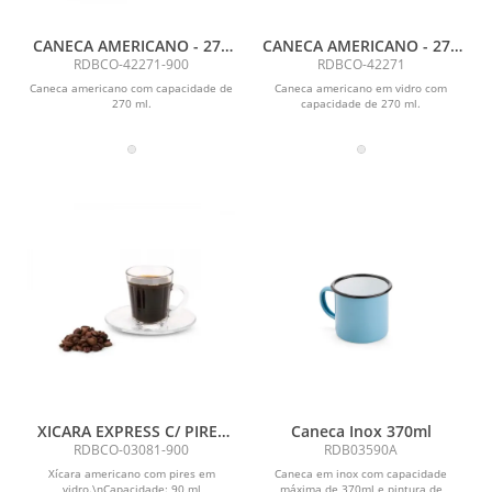
CANECA AMERICANO - 270
CANECA AMERICANO - 270
ML
ML
RDBCO-42271-900
RDBCO-42271
Caneca americano com capacidade de
Caneca americano em vidro com
270 ml.
capacidade de 270 ml.
XICARA EXPRESS C/ PIRES
Caneca Inox 370ml
AMERICANO - 90 ML
RDBCO-03081-900
RDB03590A
Xícara americano com pires em
Caneca em inox com capacidade
vidro.\nCapacidade: 90 ml
máxima de 370ml e pintura de