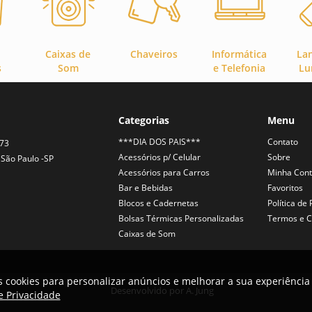
Caixas de
Chaveiros
Informática
La
s
Som
e Telefonia
Lu
Categorias
Menu
***DIA DOS PAIS***
Contato
373
Acessórios p/ Celular
Sobre
São Paulo -SP
Acessórios para Carros
Minha Con
Bar e Bebidas
Favoritos
Blocos e Cadernetas
Política de
Bolsas Térmicas Personalizadas
Termos e C
Caixas de Som
 cookies para personalizar anúncios e melhorar a sua experiência 
Desenvolvido por
A. Jung
de Privacidade