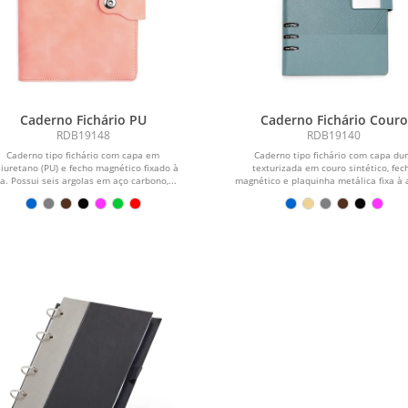
Caderno Fichário PU
Caderno Fichário Couro
Sintético
RDB19148
RDB19140
Caderno tipo fichário com capa em
Caderno tipo fichário com capa du
liuretano (PU) e fecho magnético fixado à
texturizada em couro sintético, fec
a. Possui seis argolas em aço carbono,...
magnético e plaquinha metálica fixa à a