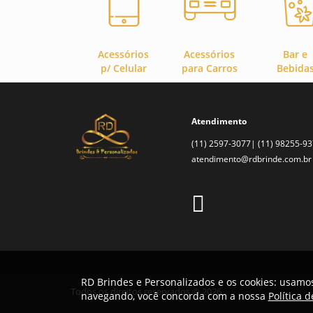
AZUL
AZUL CLARO
Acessórios
Acessórios
Bar e
p/ Celular
para Carros
Bebida
PRETO
MARROM
Atendimento
(11) 2597-3077| (11) 98255-9
BEGE
atendimento@rdbrinde.com.br
RD Brindes e Personalizados e os cookies: usamos
Todos os direitos reservados © 2026
navegando, você concorda com a nossa
Política 