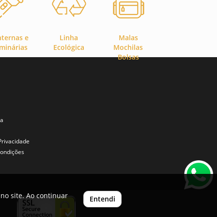
nternas e
Linha
Malas
minárias
Ecológica
Mochilas
Bolsas
ta
 Privacidade
ondições
no site. Ao continuar
Entendi