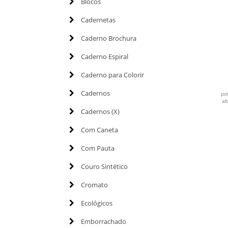
Blocos
Cadernetas
Caderno Brochura
Caderno Espiral
Caderno para Colorir
Cadernos
po
ab
Cadernos (X)
Com Caneta
Com Pauta
Couro Sintético
Cromato
Ecológicos
Emborrachado