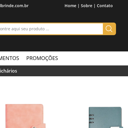
brinde.com.br
Home |
Sobre |
Contato
MENTOS
PROMOÇÕES
ichários