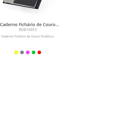
Caderno Fichário de Couro
Sintético
RDB14953
Caderno Fichário de Couro Sintético.