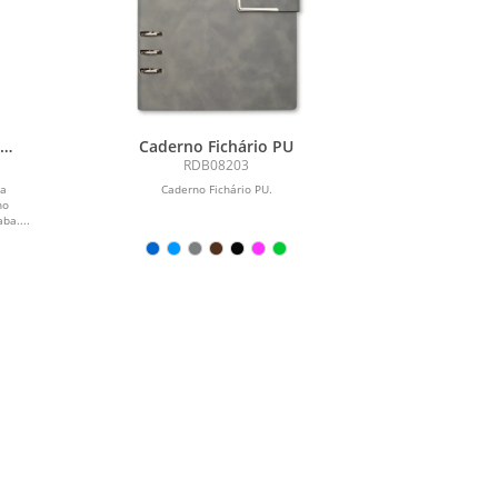
Caderno Fichário PU
RDB08203
ra
Caderno Fichário PU.
ho
ba....