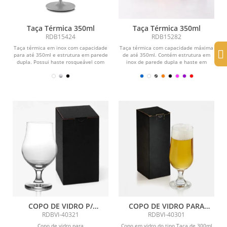
Taça Térmica 350ml
Taça Térmica 350ml
RDB15424
RDB15282
Taça térmica em inox com capacidade
Taça térmica com capacidade máxima
para até 350ml e estrutura em parede
de até 350ml. Contém estrutura em
dupla. Possui haste rosqueável com
inox de parede dupla e haste em
base...
plástico com base...
COPO DE VIDRO P/
COPO DE VIDRO PARA
CERVEJA/DRINKS - 400 ML
CERVEJA / DRINKS 300 ML
RDBVI-40321
RDBVI-40301
Copo de vidro para
Copo em vidro do tipo Taça de 300ml