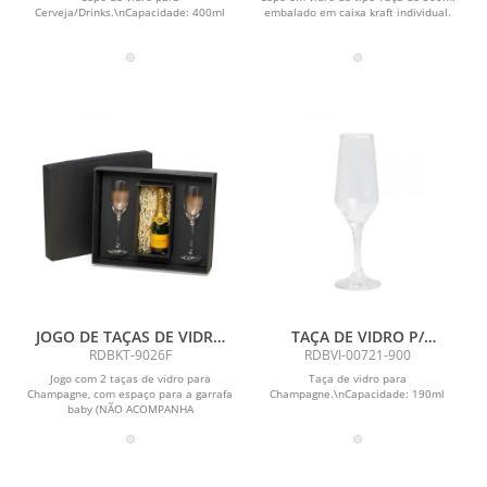
Cerveja/Drinks.\nCapacidade: 400ml
embalado em caixa kraft individual.
JOGO DE TAÇAS DE VIDRO
TAÇA DE VIDRO P/
P/ CHAMPAGNE 190 ML - 2
CHAMPAGNE - 186 ML
RDBKT-9026F
RDBVI-00721-900
PÇS - NÃO ACOMPANHA A
Jogo com 2 taças de vidro para
Taça de vidro para
GARRAFA
Champagne, com espaço para a garrafa
Champagne.\nCapacidade: 190ml
baby (NÃO ACOMPANHA
GARRAFA).\nCapacidade das taças:...