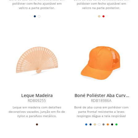
poliéster com fecho ajustável em
poliéster com fecho ajustável em
velcro a parte posterior.
velcro na parte posterior.
Leque Madeira
Boné Poliéster Aba Curva
com Tela
RDB09255
RDB18986A
Leque em madeira com detalhes
Boné de aba curva em poliéster com
decorativos vazados, junção em fio de
parte frontal resistente a leves
nylon e parafuso metálico.
respingos dágua e tela respirável
lateral. Conta com...