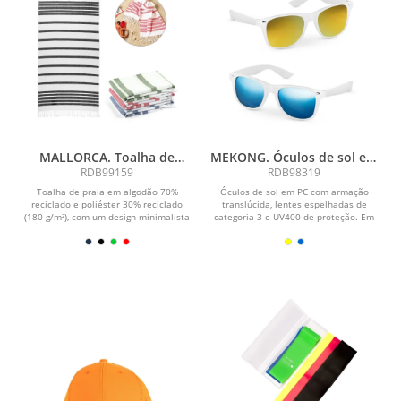
MALLORCA. Toalha de
MEKONG. Óculos de sol em
praia em algodão 70%
PC com armação
RDB99159
RDB98319
reciclado e poliéster 30%
translúcida
Toalha de praia em algodão 70%
Óculos de sol em PC com armação
reciclado (180 g/m²)
reciclado e poliéster 30% reciclado
translúcida, lentes espelhadas de
(180 g/m²), com um design minimalista
categoria 3 e UV400 de proteção. Em
e elegante para...
conformidade com...