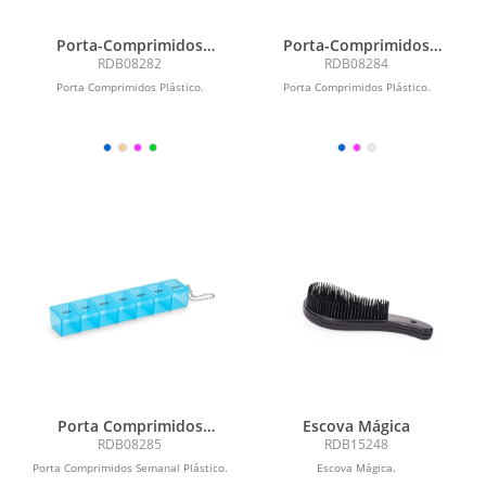
Porta-Comprimidos
Porta-Comprimidos
Plástico
Plástico
RDB08282
RDB08284
Porta Comprimidos Plástico.
Porta Comprimidos Plástico.
Porta Comprimidos
Escova Mágica
Semanal Plástico
RDB08285
RDB15248
Porta Comprimidos Semanal Plástico.
Escova Mágica.