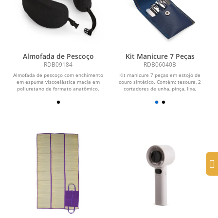
Almofada de Pescoço
Kit Manicure 7 Peças
RDB09184
RDB06040B
Almofada de pescoço com enchimento
Kit manicure 7 peças em estojo de
em espuma viscoelástica macia em
couro sintético. Contém: tesoura, 2
poliuretano de formato anatômico.
cortadores de unha, pinça, lixa,
Possui capa...
empurrador de...