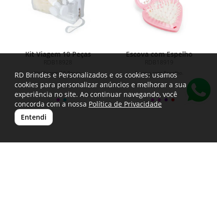
Kit Viagem 10 Peças
Escova com Espelho
RDB18928
RDB18919
Kit Viagem 10 Peças.
Escova com Espelho.
RD Brindes e Personalizados e os cookies: usamos
cookies para personalizar anúncios e melhorar a sua
experiência no site. Ao continuar navegando, você
concorda com a nossa
Política de Privacidade
Entendi