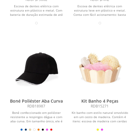
Escova de dentes elétrica com
Escova de dentes elétrica com
estrutura em plástico e metal. Com
estrutura leve em plástico e metal.
bateria de duração estimada de até
Conta com fácil acionamento: basta
180 dias, oferece...
ligar o botão para...
Boné Poliéster Aba Curva
Kit Banho 4 Peças
RDB18987
RDB15271
Boné confeccionado em poliéster
Kit banho com estilo natural envolvido
resistente a respingos dágua e com
em um cesto de madeira. Contém 4
aba curva. Em tamanho único, ele é
itens: escova de madeira com cerdas
ajustável por...
macias,...