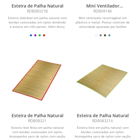
Esteira de Palha Natural
Mini Ventilador
Recarregável
RDB08321B
RDB09146
Esteira dobrável em palha natural com
Mini ventilador recarregável em
bordas costuradas em nylon dividindo
plástico e metal. Possui controle de
a esteira em três partes. Além disso,
velocidade ajustado por botões
possui...
frontais, acionamento...
Esteira de Palha Natural
Esteira de Palha Natural
RDB08321
RDB08321A
Esteira leve feita em palha natural
Esteira leve em palha natural com
com bordas costuradas em nylon.
bordas costuradas em nylon.
Acompanha saco de nylon com seção
Acompanha saco de nylon com seção