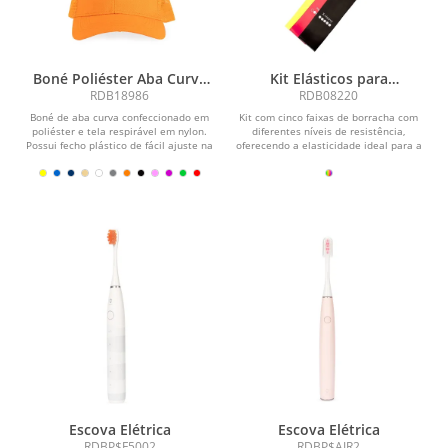
Boné Poliéster Aba Curva
Kit Elásticos para
com Tela
Exercícios com 5 peças
RDB18986
RDB08220
Boné de aba curva confeccionado em
Kit com cinco faixas de borracha com
poliéster e tela respirável em nylon.
diferentes níveis de resistência,
Possui fecho plástico de fácil ajuste na
oferecendo a elasticidade ideal para a
parte...
prática de...
Escova Elétrica
Escova Elétrica
RDBP$F5002
RDBP$AIR2