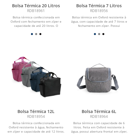
Bolsa Térmica 20 Litros
Bolsa Térmica 7 Litros
RDB18961
RDB18956
Bolsa térmica confeccionada em
Bolsa térmica em Oxford resistente à
Oxford com fechamento em zíper e
água, com capacidade de até 7 litros e
capacidade de até 20 litros. O
fechamento em zíper. Possui
compartimento interno...
revestimento...
Bolsa Térmica 12L
Bolsa Térmica 6L
RDB18954
RDB18964
Bolsa térmica confeccionada em
Bolsa térmica com capacidade de 6
Oxford resistente à água, fechamento
litros. Feita em Oxford resistente à
em zíper e capacidade de até 12 litros.
água, possui abertura frontal em zíper,