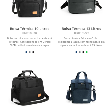
Bolsa Térmica 10 Litros
Bolsa Térmica 13 Litros
RDB18958
RDB18959
Bolsa térmica com capacidade de até
Bolsa térmica feita em Oxford
10 litros. Confeccionada em Oxford
resistente à água, com fechamento em
300D catiônico resistente à água,
zíper e capacidade de até 13 litros.
possui...
Possui...