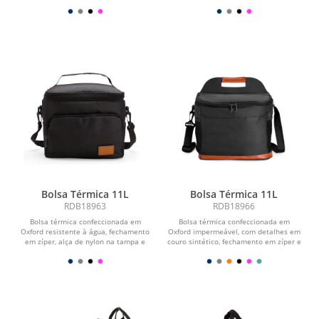
Possui...
além de...
Bolsa Térmica 11L
Bolsa Térmica 11L
RDB18963
RDB18966
Bolsa térmica confeccionada em
Bolsa térmica confeccionada em
Oxford resistente à água, fechamento
Oxford impermeável, com detalhes em
em zíper, alça de nylon na tampa e
couro sintético, fechamento em zíper e
capacidade de...
capacidade de...