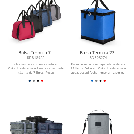
Bolsa Térmica 7L
Bolsa Térmica 27L
RDB18955
RDB08274
Bolsa térmica confeccionada em
Bolsa térmica com capacidade de até
Oxford resistente à água e capacidade
27 litros. Feita em Oxford resistente à
máxima de 7 litros. Possui
água, possui fechamento em zíper e...
revestimento interno em...