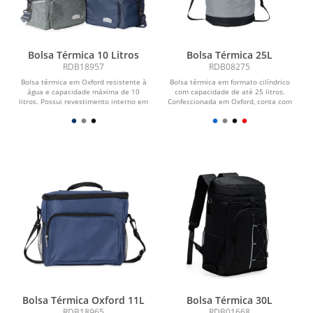
Bolsa Térmica 10 Litros
Bolsa Térmica 25L
RDB18957
RDB08275
Bolsa térmica em Oxford resistente à
Bolsa térmica em formato cilíndrico
água e capacidade máxima de 10
com capacidade de até 25 litros.
litros. Possui revestimento interno em
Confeccionada em Oxford, conta com
PEVA, ideal...
revestimento...
Bolsa Térmica Oxford 11L
Bolsa Térmica 30L
RDB18965
RDB01668