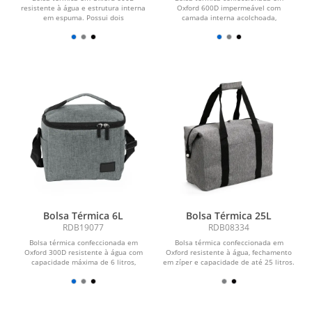
resistente à água e estrutura interna
Oxford 600D impermeável com
em espuma. Possui dois
camada interna acolchoada,
compartimentos térmicos com...
fechamento em zíper e capacidade...
Bolsa Térmica 6L
Bolsa Térmica 25L
RDB19077
RDB08334
Bolsa térmica confeccionada em
Bolsa térmica confeccionada em
Oxford 300D resistente à água com
Oxford resistente à água, fechamento
capacidade máxima de 6 litros,
em zíper e capacidade de até 25 litros.
fechamento em zíper e...
Possui...