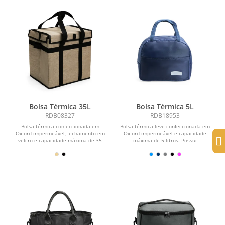
Bolsa Térmica 35L
Bolsa Térmica 5L
RDB08327
RDB18953
Bolsa térmica confeccionada em
Bolsa térmica leve confeccionada em
Oxford impermeável, fechamento em
Oxford impermeável e capacidade
velcro e capacidade máxima de 35
máxima de 5 litros. Possui
litros. Conta com...
revestimento interno em...