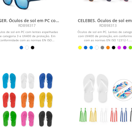
GER. Óculos de sol em PC com
CELEBES. Óculos de sol em
lentes espelhadas
RDB98317
RDB98313
ulos de sol em PC com lentes espelhadas
Óculos de sol em PC. Lentes de catego
e categoria 3 e UV400 de proteção. Em
com UV400 de proteção, em conformi
conformidade com as normas EN ISO...
com as normas EN ISO 12312-1...