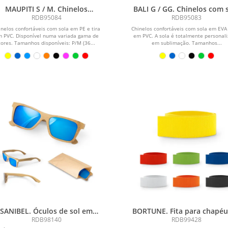
MAUPITI S / M. Chinelos
BALI G / GG. Chinelos com 
onfortáveis com sola em PE e
totalmente personalizável
RDB95084
RDB95083
tira em PVC
sublimação
inelos confortáveis com sola em PE e tira
Chinelos confortáveis com sola em EVA 
 PVC. Disponível numa variada gama de
em PVC. A sola é totalmente personali
cores. Tamanhos disponíveis: P/M (36...
em sublimação. Tamanhos...
SANIBEL. Óculos de sol em
BORTUNE. Fita para chapé
bambu
poliéster
RDB98140
RDB99428