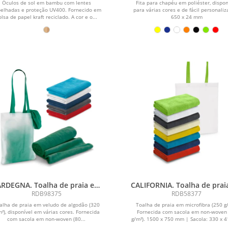
Óculos de sol em bambu com lentes
Fita para chapéu em poliéster, dispon
elhadas e proteção UV400. Fornecido em
para várias cores e de fácil personaliz
olsa de papel kraft reciclado. A cor e o...
650 x 24 mm
RDEGNA. Toalha de praia em
CALIFORNIA. Toalha de prai
eludo de algodão (320 g/m²)
microfibra (250 g/m²)
RDB98375
RDB58377
alha de praia em veludo de algodão (320
Toalha de praia em microfibra (250 g/
m²), disponível em várias cores. Fornecida
Fornecida com sacola em non-woven
com sacola em non-woven (80...
g/m²). 1500 x 750 mm | Sacola: 330 x 41