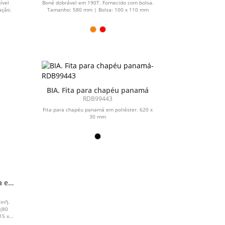
ível
Boné dobrável em 190T. Fornecido com bolsa.
ação.
Tamanho: 580 mm | Bolsa: 100 x 110 mm
BIA. Fita para chapéu panamá
RDB99443
Fita para chapéu panamá em poliéster. 620 x
30 mm
a em
m²).
 (80
5 x...