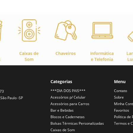
Caixas de
Chaveiros
Informática
La
s
Som
e Telefonia
Lu
Categorias
Menu
***DIA DOS PAIS***
Contato
373
Acessórios p/ Celular
Sobre
São Paulo -SP
Acessórios para Carros
Minha Con
Bar e Bebidas
Favoritos
Blocos e Cadernetas
Política de
Bolsas Térmicas Personalizadas
Termos e C
Caixas de Som