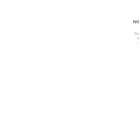
AZUL MARINHO
VERDE ESCURO
NI
Óc
BEGE
d
CINZA ESCURO
CREME
MARROM
CARAMELO