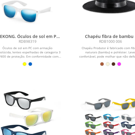
EKONG. Óculos de sol em PC
Chapéu fibra de bambu 
com armação translúcida
Chapéu Produtor - cor pr
RDB98319
RDB1000 006
Óculos de sol em PC com armação
Chapéu Produtor é fabricado com fib
nslúcida, lentes espelhadas de categoria 3
naturais (bambu) e poliéster. Leve
V400 de proteção. Em conformidade com...
confortável, pode molhar que não def
se...