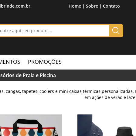
brinde.com.br
Home |
Sobre |
Contato
MENTOS
PROMOÇÕES
sórios de Praia e Piscina
as, cangas, tapetes, coolers e mini caixas térmicas personalizadas
em ações de verão e laze