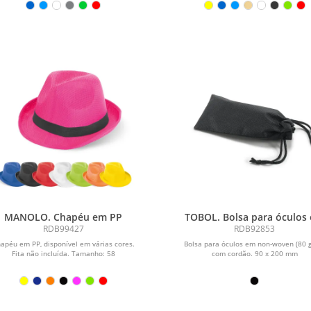
MANOLO. Chapéu em PP
TOBOL. Bolsa para óculos
non-woven (80 g/m²)
RDB99427
RDB92853
apéu em PP, disponível em várias cores.
Bolsa para óculos em non-woven (80 
Fita não incluída. Tamanho: 58
com cordão. 90 x 200 mm