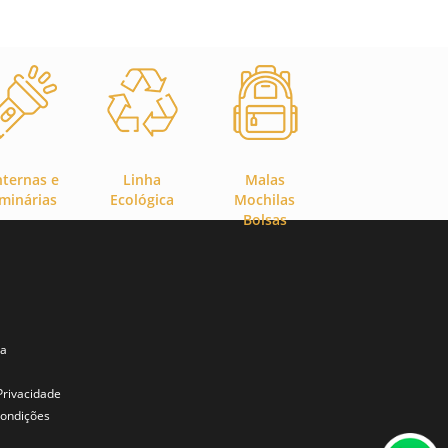
nternas e
Linha
Malas
minárias
Ecológica
Mochilas
Bolsas
ta
 Privacidade
ondições