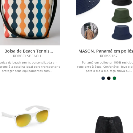
Bolsa de Beach Tennis
MASON. Panamá em poliés
Personalizada
100% reciclado
RDBBOLSBEACH
RDB99167
bolsa de beach tennis personalizada em
Panamá em poliéster 100% reciclad
rene é a escolha ideal para transportar e
repelente à água. Confortável, leve e p
proteger seus equipamentos com...
para o dia a dia, faça chuva ou...