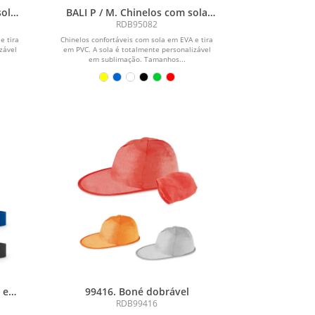
sola
BALI P / M. Chinelos com sola
 em
totalmente personalizável em
RDB95082
sublimação
e tira
Chinelos confortáveis com sola em EVA e tira
zável
em PVC. A sola é totalmente personalizável
em sublimação. Tamanhos...
u em
99416. Boné dobrável
RDB99416