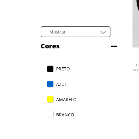
Cores
A 
PRETO
neop
AZUL
AMARELO
BRANCO
VERDE