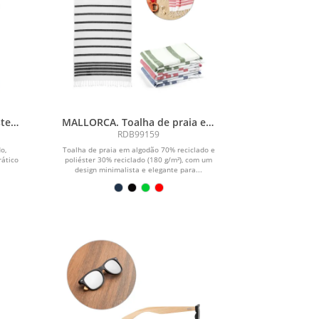
ter
MALLORCA. Toalha de praia em
algodão 70% reciclado e
RDB99159
poliéster 30% reciclado (180
o,
Toalha de praia em algodão 70% reciclado e
g/m²)
rático
poliéster 30% reciclado (180 g/m²), com um
design minimalista e elegante para...