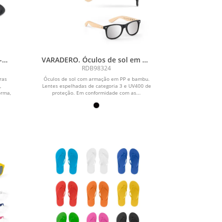
-
VARADERO. Óculos de sol em PP
eto
e bambu
RDB98324
ras
Óculos de sol com armação em PP e bambu.
,
Lentes espelhadas de categoria 3 e UV400 de
orma,
proteção. Em conformidade com as...