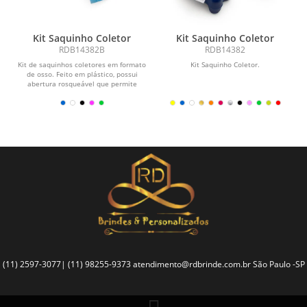
Kit Saquinho Coletor
Kit Saquinho Coletor
RDB14382B
RDB14382
Kit de saquinhos coletores em formato
Kit Saquinho Coletor.
de osso. Feito em plástico, possui
abertura rosqueável que permite
encaixar o refil,...
(11) 2597-3077| (11) 98255-9373
atendimento@rdbrinde.com.br
São Paulo -SP