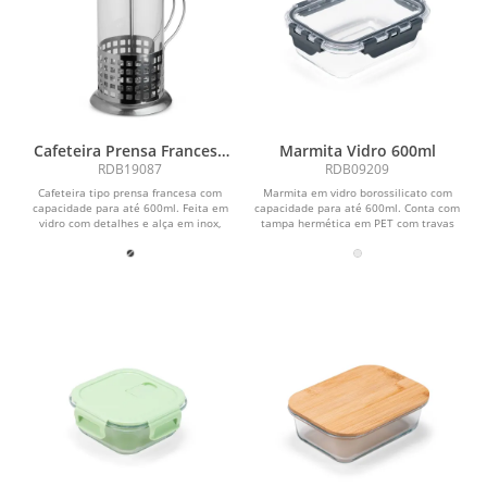
Cafeteira Prensa Francesa
Marmita Vidro 600ml
600ml
RDB19087
RDB09209
Cafeteira tipo prensa francesa com
Marmita em vidro borossilicato com
capacidade para até 600ml. Feita em
capacidade para até 600ml. Conta com
vidro com detalhes e alça em inox,
tampa hermética em PET com travas
além de tampa...
laterais em...