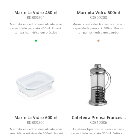
Marmita Vidro 450ml
Marmita Vidro 500ml
RDB09204
RDB09208
Marmita em vidro borossilicato com
Marmita em vidro borossilicato com
capacidade para até 450ml. Possui
capacidade para até 500ml. Possui
tampa hermética em plástico
tampa hermética em bambu.
polipropileno (PP) livre...
Marmita Vidro 600ml
Cafeteira Prensa Francesa
350ml
RDB09206
RDB19086
Marmita em vidro borossilicato com
Cafeteira tipo prensa francesa com
capacidade máxima de 600ml. Possui
capacidade para até 350ml. Feita em