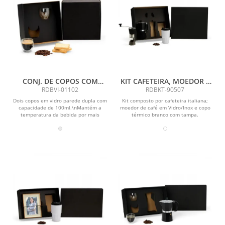
CONJ. DE COPOS COM
KIT CAFETEIRA, MOEDOR E
PAREDE DUPLA - 2 PÇS
COPO TÉRMICO - 3 PÇS
RDBVI-01102
RDBKT-90507
Dois copos em vidro parede dupla com
Kit composto por cafeteira italiana;
capacidade de 100ml.\nMantém a
moedor de café em Vidro/Inox e copo
temperatura da bebida por mais
térmico branco com tampa.
tempo.