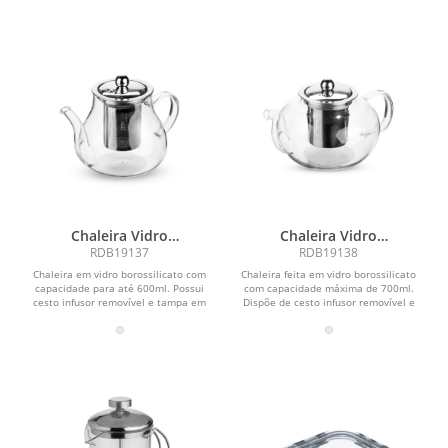
Chaleira Vidro
Chaleira Vidro
Borossilicato 600ml
Borossilicato 700ml
RDB19137
RDB19138
Chaleira em vidro borossilicato com
Chaleira feita em vidro borossilicato
capacidade para até 600ml. Possui
com capacidade máxima de 700ml.
cesto infusor removível e tampa em
Dispõe de cesto infusor removível e
inox.
tampa em inox.