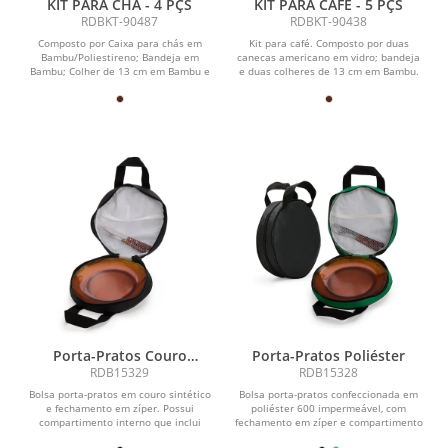
KIT PARA CHÁ - 4 PÇS
KIT PARA CAFÉ - 5 PÇS
RDBKT-90487
RDBKT-90438
Composto por Caixa para chás em
Kit para café. Composto por duas
Bambu/Poliestireno; Bandeja em
canecas americano em vidro; bandeja
Bambu; Colher de 13 cm em Bambu e
e duas colheres de 13 cm em Bambu.
caneca em cerâmica...
Porta-Pratos Couro
Porta-Pratos Poliéster
Sintético
RDB15329
RDB15328
Bolsa porta-pratos em couro sintético
Bolsa porta-pratos confeccionada em
e fechamento em zíper. Possui
poliéster 600 impermeável, com
compartimento interno que inclui
fechamento em zíper e compartimento
bolso em tela de...
interno que inclui...