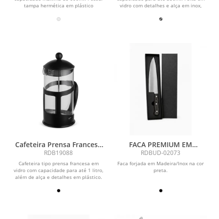
tampa hermética em plástico
vidro com detalhes e alça em inox,
polipropileno (PP)...
além de tampa...
Cafeteira Prensa Francesa
FACA PREMIUM EM
1L
MADEIRA /INOX - PRETO
RDB19088
RDBUD-02073
Cafeteira tipo prensa francesa em
Faca forjada em Madeira/Inox na cor
vidro com capacidade para até 1 litro,
preta.
além de alça e detalhes em plástico.
Possui...