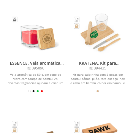
ESSENCE. Vela aromática,
KRATENA. Kit para
de 50 g., em copo de vidro
caipirinha com 5 peças em
RDB95096
RDB94435
com tampa em bambu
bambu
Vela aromática de 50 g, em copo de
Kit para caipirinha com 5 peças em
vidro com tampa de bambu. As
bambu: tábua, pilão, faca em aço inox
diversas fragrâncias ajudam a criar um
e cabo em bambu, colher em bambu e
ambiente mais...
copo de...