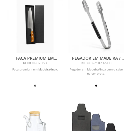
FACA PREMIUM EM
PEGADOR EM MADEIRA /
MADEIRA / INOX
INOX - PRETO - 33CM
RDBUD-02063
RDBUB-71073-900
Faca premium em Madeira/Inox.
Pegador em Madeira/Inox com o cabo
na cor preta.