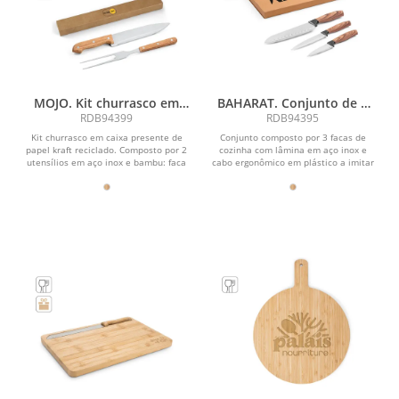
MOJO. Kit churrasco em
BAHARAT. Conjunto de 3
caixa presente de papel
facas de cozinha com
RDB94399
RDB94395
kraft reciclado com 2
lâmina em aço inox e cabo
Kit churrasco em caixa presente de
Conjunto composto por 3 facas de
utensílios em aço inox e
ergonómico
papel kraft reciclado. Composto por 2
cozinha com lâmina em aço inox e
bambu
utensílios em aço inox e bambu: faca
cabo ergonômico em plástico a imitar
chefe e...
madeira. O...