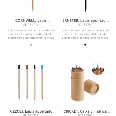
CORNWELL. Lápis
ERNSTER. Lápis apontado
apontado com borracha
com borracha
RDB51716
RDB51721
Lápis apontado com borracha. Grau de
Lápis apontado com borracha. Grau de
dureza: HB. Produto certificado de
dureza: HB. Produto certificado de
acordo com a portaria Inmetro nº423
acordo com a portaria Inmetro nº423
de 8/out/2021....
de 8/out/2021....
RIZZOLI. Lápis apontado
CRICKET. Caixa cilíndrica
em papel kraft reciclado
RDB51738
RDB51752