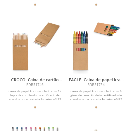
de...
nº423 de...
CROCO. Caixa de cartão
EAGLE. Caixa de papel kraft
com 12 lápis de cor
reciclado com 6 gizes de
RDB51746
RDB51754
cera
Caixa de papel kraft reciclado com 12
Caixa de papel kraft reciclado com 6
lápis de cor. Produto certificado de
gizes de cera. Produto certificado de
acordo com a portaria Inmetro nº423
acordo com a portaria Inmetro nº423
de...
de...