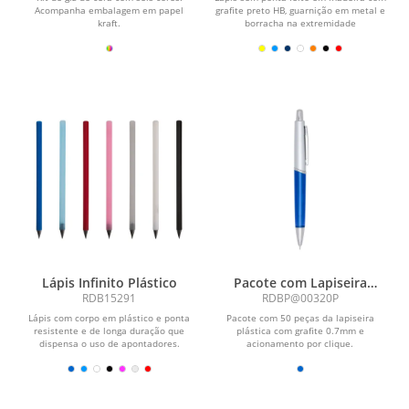
Acompanha embalagem em papel
grafite preto HB, guarnição em metal e
kraft.
borracha na extremidade
oposta.\r\n\r\nObs.:...
Lápis Infinito Plástico
Pacote com Lapiseira
Plástica
RDB15291
RDBP@00320P
Lápis com corpo em plástico e ponta
Pacote com 50 peças da lapiseira
resistente e de longa duração que
plástica com grafite 0.7mm e
dispensa o uso de apontadores.
acionamento por clique.