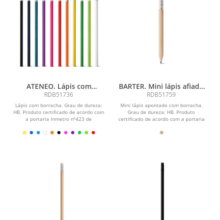
ATENEO. Lápis com
BARTER. Mini lápis afiado
borracha
com borracha
RDB51736
RDB51759
Lápis com borracha. Grau de dureza:
Mini lápis apontado com borracha.
HB. Produto certificado de acordo com
Grau de dureza: HB. Produto
a portaria Inmetro nº423 de
certificado de acordo com a portaria
8/out/2021. ø7 x...
Inmetro nº423 de...