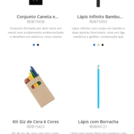
Conjunto Caneta e
Lápis Infinito Bambu
Lapiseira Metal
Multifuncional
RDB15458
RDB15455
Conjunto formado por dois itens em
Lápis infinito com corpo em bambu e
metal com acabamento emborrachado
duas pontas funcionais: uma em liga
e detalhes em plástico: uma caneta
metálica e grafite, composição que
com acionamento por...
elimina a...
Kit Giz de Cera 6 Cores
Lápis com Borracha
RDB15423
RDB09121
Kit de giz de cera com seis cores.
Lápis sem ponta feito em madeira com