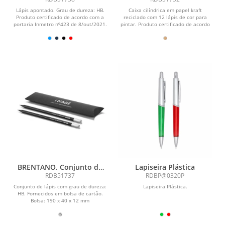
com 12 lápis de cor
Lápis apontado. Grau de dureza: HB.
Caixa cilíndrica em papel kraft
Produto certificado de acordo com a
reciclado com 12 lápis de cor para
portaria Inmetro nº423 de 8/out/2021.
pintar. Produto certificado de acordo
ø8 x 175 mm
com a portaria...
BRENTANO. Conjunto de
Lapiseira Plástica
lápis
RDB51737
RDBP@0320P
Conjunto de lápis com grau de dureza:
Lapiseira Plástica.
HB. Fornecidos em bolsa de cartão.
Bolsa: 190 x 40 x 12 mm