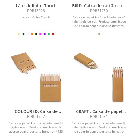
Lápis Infinito Touch
BIRD. Caixa de cartão com
6 mini lápis de cor
RDB15028
RDB51750
Lápis Infinito Touch.
Caixa de papel kraft reciclado com 6
mini lápis de cor. Produto certificado
de acordo com a portaria Inmetro
nº423 de...
COLOURED. Caixa de
CRAFTI. Caixa de papel
cartão com 12 mini lápis de
kraft reciclado com 10 mini
RDB51747
RDB51931
cor
lápis de cor
Caixa de papel kraft reciclado com 12
Caixa de papel kraft reciclado com 10
lápis de cor. Produto certificado de
mini lápis de cor. Produto certificado
acordo com a portaria Inmetro nº423
de acordo com a portaria Inmetro