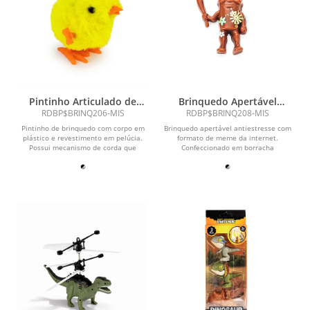
Pintinho Articulado de
Brinquedo Apertável
Brinquedo
Antiestresse
RDBP$BRINQ206-MIS
RDBP$BRINQ208-MIS
Pintinho de brinquedo com corpo em
Brinquedo apertável antiestresse com
plástico e revestimento em pelúcia.
formato de meme da internet.
Possui mecanismo de corda que
Confeccionado em borracha
aciona o movimento...
termoplástica macia de textura...