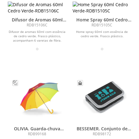
Difusor de Aromas 60ml
Home Spray 60ml Cedro
Cedro Verde
Verde
RDB15106C
RDB15105C
Difusor de aromas 60ml com essência
Home spray 60ml com essência de
de cedro verde. Frasco plástico,
cedro verde. Frasco plástico.
acompanham 6 varetas de fibra.
OLIVIA. Guarda-chuva
BESSEMER. Conjunto de
colorido para criança de 19
ferramentas
RDB99168
RDB98172