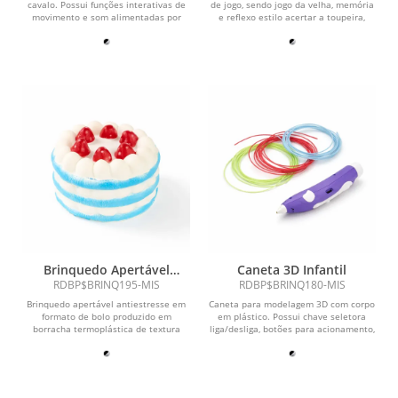
cavalo. Possui funções interativas de
de jogo, sendo jogo da velha, memória
movimento e som alimentadas por
e reflexo estilo acertar a toupeira,
duas pilhas AA...
ideal para...
Brinquedo Apertável
Caneta 3D Infantil
Antiestresse
RDBP$BRINQ195-MIS
RDBP$BRINQ180-MIS
Brinquedo apertável antiestresse em
Caneta para modelagem 3D com corpo
formato de bolo produzido em
em plástico. Possui chave seletora
borracha termoplástica de textura
liga/desliga, botões para acionamento,
macia.
controle de...