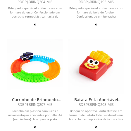
Antiestresse
RDBP$BRINQ204-MIS
RDBP$BRINQ193-MIS
Brinquedo apertável antiestresse com
Brinquedo apertável antiestresse com
formato de urso. Confeccionado em
formato de bola de futebol.
borracha termoplástica macia de
Confeccionado em borracha
textura aderente a...
termoplástica macia de textura...
Carrinho de Brinquedo
Batata Frita Apertável
com Pista
Antiestresse
RDBP$BRINQ207-MIS
RDBP$BRINQ203-MIS
Carrinho em plástico com luzes e
Brinquedo apertável antiestresse em
movimentação acionadas por pilha AA
formato de batata frita. Produzido em
(não inclusa). Acompanha pista
borracha termoplástica de textura lisa
montável com 56...
e macia,...