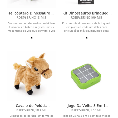
Helicóptero Dinossauro de
Kit Dinossauros Brinquedo
Brinquedo
3 Peças
RDBP$BRINQ13-MIS
RDBP$BRINQ199-MIS
Dinossauro de brinquedo com hélices
Kit com três dinossauros de brinquedo
funcionais e bateria regável. Possui
em plástico, cada um deles com
mecanismo de voo que permite o voo
articulações móveis, incluindo boca,
e controle por...
pernas e...
Cavalo de Pelúcia
Jogo Da Velha 3 Em 1
Articulado
Recarregável
RDBP$BRINQ183-MIS
RDBP$BRINQ177-MIS
Brinquedo de pelúcia em forma de
Jogo da velha 3 em 1 com três modos