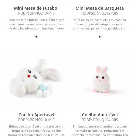
Mini Mesa de Futebol
Mini Mesa de Basquete
RDBP$BRINQ213-MIS
RDBP$BRINQ212-MIS
Mini mesa de futebol em plástico com
Mini mesa de basquete em plástico
dois pares de manetes para controle
com um par de catapultas para
de dois jogadores com funcionamento
arremessos, permitindo partidas com
semelhante ao...
até dois jogadores...
Coelho Apertável
Coelho Apertável
Antiestresse
Antiestresse
RDBP$BRINQ210-MIS
RDBP$BRINQ194-MIS
Brinquedo apertável antiestresse em
Brinquedo apertável antiestresse em
formato de coelho. Produzido em
formato de coelho. Produzido em
borracha termoplástica de textura lisa
borracha termoplástica de textura lisa