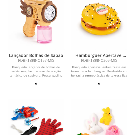
Lançador Bolhas de Sabão
Hamburguer Apertável
Antiestresse
RDBP$BRINQ197-MIS
RDBP$BRINQ209-MIS
Brinquedo lançador de bolhas de
Brinquedo apertável antiestresse em
sabão em plástico com decoração
formato de hambúrguer. Produzido em
temática de capivara. Possui gatilho
borracha termoplástica de textura lisa
para acionamento...
e macia,...