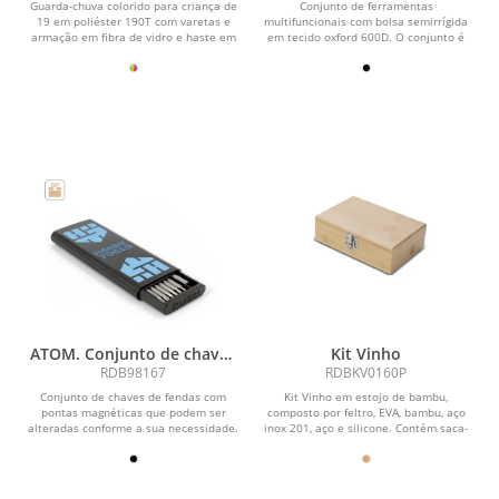
em poliéster 190T
multifuncionais com 24
Guarda-chuva colorido para criança de
Conjunto de ferramentas
peças em aço de carbono
19 em poliéster 190T com varetas e
multifuncionais com bolsa semirrígida
armação em fibra de vidro e haste em
em tecido oxford 600D. O conjunto é
metal. O...
composto por 24 peças...
ATOM. Conjunto de chaves
Kit Vinho
de fendas com diferentes
RDB98167
RDBKV0160P
pontas magnéticas em aço
Conjunto de chaves de fendas com
Kit Vinho em estojo de bambu,
carbono
pontas magnéticas que podem ser
composto por feltro, EVA, bambu, aço
alteradas conforme a sua necessidade.
inox 201, aço e silicone. Contém saca-
A caixa em ABS 100%...
rolha de metal...