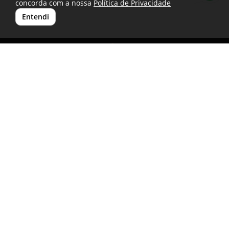
concorda com a nossa
Política de Privacidade
Entendi
(11) 2597-3077| (11) 98255-9373
atendimento@rdbrinde.com.br
São Paulo -SP