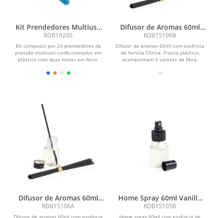
Kit Prendedores Multiuso
Difusor de Aromas 60ml
24 Peças
Vanilla Cítrica
RDB19200
RDB15106B
Kit composto por 24 prendedores de
Difusor de aromas 60ml com essência
pressão multiuso confeccionados em
de Vanilla Cítrica. Frasco plástico,
plástico com duas molas em ferro.
acompanham 6 varetas de fibra.
Difusor de Aromas 60ml
Home Spray 60ml Vanilla
Avelã
Cítrica
RDB15106A
RDB15105B
Difusor de aromas 60ml com essência
Home spray 60ml com essência de