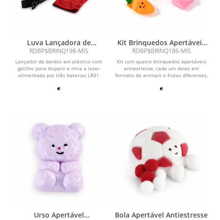
Luva Lançadora de
Kit Brinquedos Apertáveis
Brinquedo
Antiestresse 4 Peças
RDBP$BRINQ198-MIS
RDBP$BRINQ186-MIS
Lançador de dardos em plástico com
Kit com quatro brinquedos apertáveis
gatilho para disparo e mira a laser
antiestresse, cada um deles em
alimentada por três baterias LR41
formato de animais e frutas diferentes,
inclusas. Conta...
confeccionados...
Urso Apertável
Bola Apertável Antiestresse