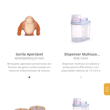
Gorila Apertável
Dispenser Multiuso
Plástico 1,5L
RDBP$BRINQ205-MIS
RDB15444
Brinquedo apertável antiestresse em
Dispenser multiuso em plástico
formato de gorila confeccionado em
polipropileno (PP) atóxico com
material emborrachado de textura
capacidade máxima de 1,5 litro e
macia e flexível...
marcação de medida para...