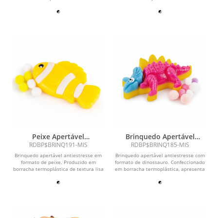
e macia, que...
e macia, que...
Peixe Apertável
Brinquedo Apertável
Antiestresse
Antiestresse
RDBP$BRINQ191-MIS
RDBP$BRINQ185-MIS
Brinquedo apertável antiestresse em
Brinquedo apertável antiestresse com
formato de peixe. Produzido em
formato de dinossauro. Confeccionado
borracha termoplástica de textura lisa
em borracha termoplástica, apresenta
e macia, que...
textura...