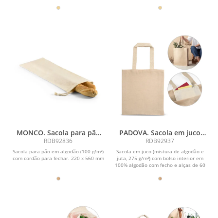
MONCO. Sacola para pão
PADOVA. Sacola em juco
em algodão (100 g/m²)
(mistura de algodão e juta,
RDB92836
RDB92937
275 g/m²)
Sacola para pão em algodão (100 g/m²)
Sacola em juco (mistura de algodão e
com cordão para fechar. 220 x 560 mm
juta, 275 g/m²) com bolso interior em
100% algodão com fecho e alças de 60
cm....