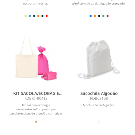
na parte interna.
g/m² com alças de algodão trançado.
KIT SACOLA/ECOBAG E
Sacochila Algodão
NECESSAIRE - 2 PÇS
RDBKT-90413
RDB08108
Kit sacola/ecobag e
Mochila Saco Algodão.
necessaire.\nComposto por
sacola/ecobag de algodão com alças
de 60cm e necessaire com alça em...