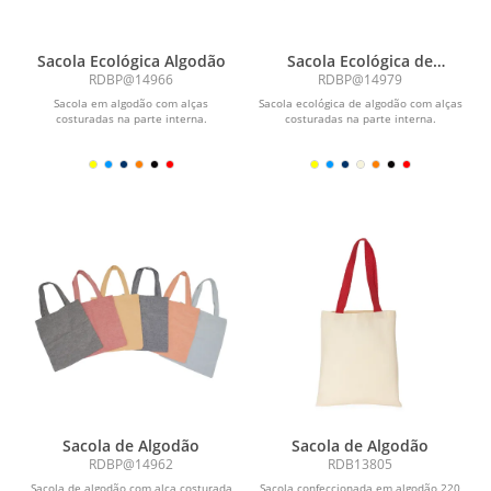
Sacola Ecológica Algodão
Sacola Ecológica de
Algodão
RDBP@14966
RDBP@14979
Sacola em algodão com alças
Sacola ecológica de algodão com alças
costuradas na parte interna.
costuradas na parte interna.
Sacola de Algodão
Sacola de Algodão
RDBP@14962
RDB13805
Sacola de algodão com alça costurada
Sacola confeccionada em algodão 220