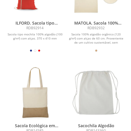
ILFORD. Sacola tipo
MATOLA. Sacola 100%
mochila 100% algodão
algodão orgânico (120
RDB92914
RDB92932
(100g/m²)
g/m²)
Sacola tipo mochila 100% algodão (100
Sacola 100% algodão orgânico (120
g/m²) com alças. 370 x 410 mm
g/m²) com alças de 60 cm. Proveniente
de um cultivo sustentável, sem
químicos ou...
Sacola Ecológica em
Sacochila Algodão
Algodão e Juta
RDB14585
RDB14336G