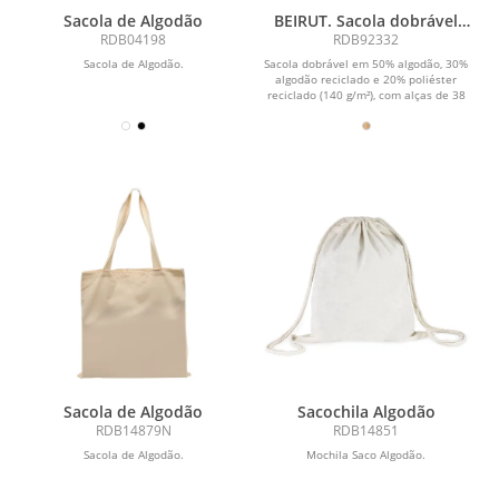
Sacola de Algodão
BEIRUT. Sacola dobrável
em 50% algodão, 30%
RDB04198
RDB92332
algodão reciclado e 20%
Sacola de Algodão.
Sacola dobrável em 50% algodão, 30%
poliéster reciclado (140
algodão reciclado e 20% poliéster
g/m²)
reciclado (140 g/m²), com alças de 38
cm....
Sacola de Algodão
Sacochila Algodão
RDB14879N
RDB14851
Sacola de Algodão.
Mochila Saco Algodão.