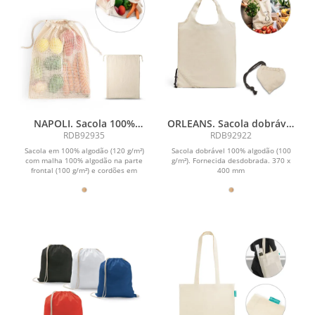
NAPOLI. Sacola 100%
ORLEANS. Sacola dobrável
algodão (120 g/m²)
100% algodão (100 g/m²)
RDB92935
RDB92922
Sacola em 100% algodão (120 g/m²)
Sacola dobrável 100% algodão (100
com malha 100% algodão na parte
g/m²). Fornecida desdobrada. 370 x
frontal (100 g/m²) e cordões em
400 mm
algodão para fechar....