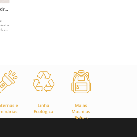
idro
de
dável e
, e...
nternas e
Linha
Malas
minárias
Ecológica
Mochilas
Bolsas