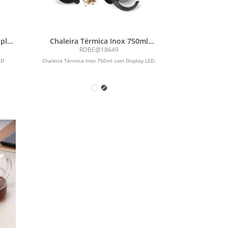
splay
Chaleira Térmica Inox 750ml
com Display LED
RDBE@18649
ED
Chaleira Térmica Inox 750ml com Display LED.