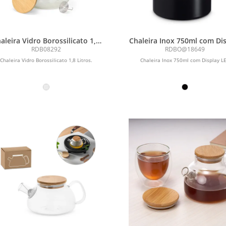
aleira Vidro Borossilicato 1,8
Chaleira Inox 750ml com Di
Litros
LED
RDB08292
RDBO@18649
Chaleira Vidro Borossilicato 1,8 Litros.
Chaleira Inox 750ml com Display L