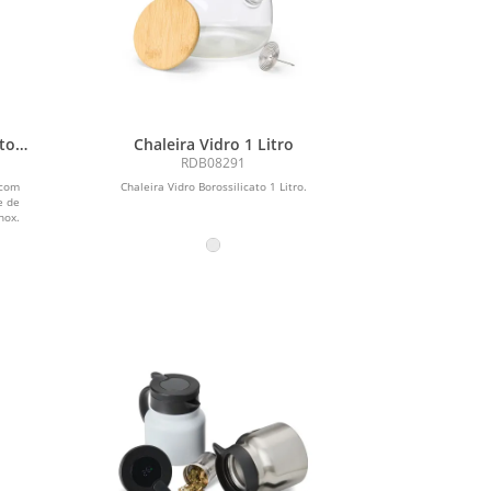
ato
Chaleira Vidro 1 Litro
RDB08291
 com
Chaleira Vidro Borossilicato 1 Litro.
e de
nox.