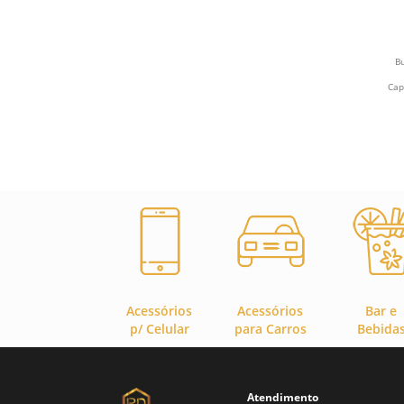
b
Bu
Cap
Acessórios
Acessórios
Bar e
p/ Celular
para Carros
Bebida
Atendimento