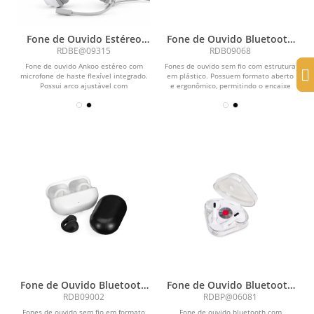
Fone de Ouvido Estéreo
Fone de Ouvido Bluetooth
com Microfone
com Case Carregador
RDBE@09315
RDB09068
Fone de ouvido Ankoo estéreo com
Fones de ouvido sem fio com estrutura
microfone de haste flexível integrado.
em plástico. Possuem formato aberto
Possui arco ajustável com
e ergonômico, permitindo o encaixe
acolchoamento macio na...
nas orelhas...
Fone de Ouvido Bluetooth
Fone de Ouvido Bluetooth
com Case Carregador
Touch com Case
RDB09002
RDBP@06081
Carregador
Fones de ouvido sem fio em formato
Fone de ouvido bluetooth com