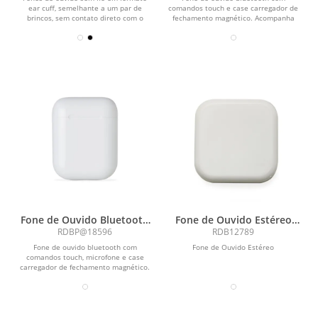
ear cuff, semelhante a um par de
comandos touch e case carregador de
brincos, sem contato direto com o
fechamento magnético. Acompanha
canal auditivo....
USB Tipo-C.
Fone de Ouvido Bluetooth
Fone de Ouvido Estéreo
Touch com Case
com Microfone
RDBP@18596
RDB12789
Carregador Brilhante
Fone de ouvido bluetooth com
Fone de Ouvido Estéreo
comandos touch, microfone e case
carregador de fechamento magnético.
Fones e case com...