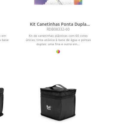
Kit Canetinhas Ponta Dupla
Com 60 Cores
RDB08332-60
a em
Kit de canetinhas plásticas com 60 cores
 à base
únicas, tinta atóxica à base de água e pontas
duplas: uma fina e outra em...