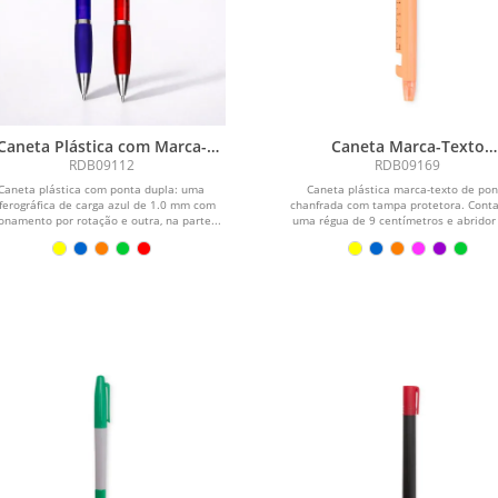
Caneta Plástica com Marca-
Caneta Marca-Texto
Texto
Multifunções
RDB09112
RDB09169
Caneta plástica com ponta dupla: uma
Caneta plástica marca-texto de pon
ferográfica de carga azul de 1.0 mm com
chanfrada com tampa protetora. Cont
onamento por rotação e outra, na parte...
uma régua de 9 centímetros e abridor 