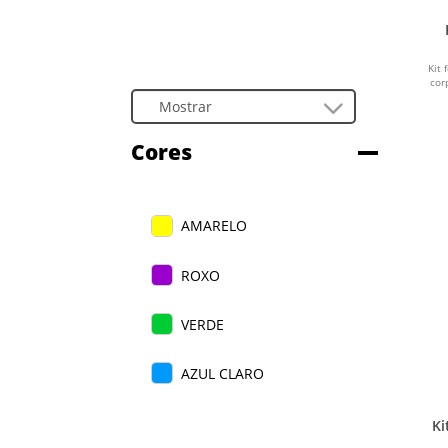
Kit
cor
Cores
AMARELO
ROXO
VERDE
AZUL CLARO
PINK
Ki