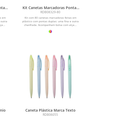
ntas
Kit Canetas Marcadoras Pontas
Duplas com 80 Cores
RDB08329-80
as em
Kit com 80 canetas marcadoras feitas em
 outra
plástico com pontas duplas: uma fina e outra
a...
chanfrada. Acompanham bolsa com alça...
ínio
Caneta Plástica Marca Texto
RDB06055