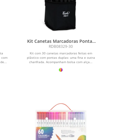
Kit Canetas Marcadoras Pontas
Duplas 30 Cores
RDB08329-30
ta
Kit com 30 canetas marcadoras feitas em
a com
plástico com pontas duplas: uma fina e outra
de...
chanfrada. Acompanham bolsa com alça...