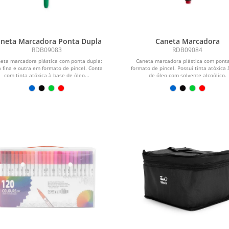
neta Marcadora Ponta Dupla
Caneta Marcadora
RDB09083
RDB09084
eta marcadora plástica com ponta dupla:
Caneta marcadora plástica com pont
 fina e outra em formato de pincel. Conta
formato de pincel. Possui tinta atóxica
com tinta atóxica à base de óleo...
de óleo com solvente alcoólico.