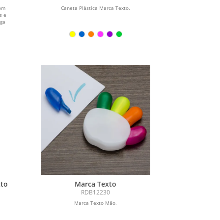
com
Caneta Plástica Marca Texto.
s e
rga
xto
Marca Texto
RDB12230
Marca Texto Mão.