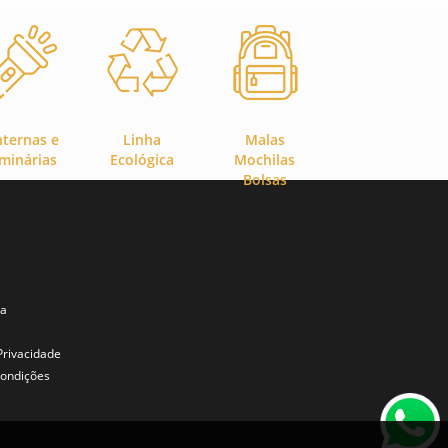
nternas e
Linha
Malas
minárias
Ecológica
Mochilas
Bolsas
ta
 Privacidade
ondições