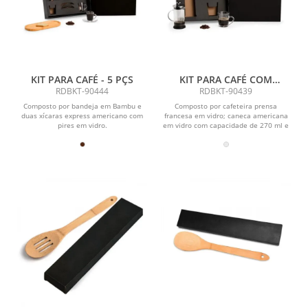
KIT PARA CAFÉ - 5 PÇS
KIT PARA CAFÉ COM
PRENSA FRANCESA - 3 PÇS
RDBKT-90444
RDBKT-90439
Composto por bandeja em Bambu e
Composto por cafeteira prensa
duas xícaras express americano com
francesa em vidro; caneca americana
pires em vidro.
em vidro com capacidade de 270 ml e
colher de 18 cm em...