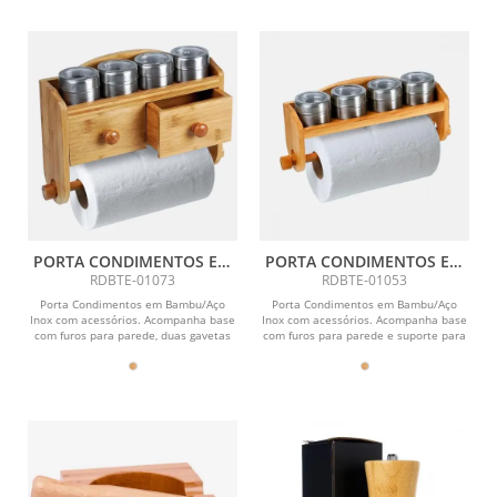
PORTA CONDIMENTOS EM
PORTA CONDIMENTOS EM
BAMBU COM ACESSÓRIOS E
BAMBU COM ACESSÓRIOS
RDBTE-01073
RDBTE-01053
GAVETAS
Porta Condimentos em Bambu/Aço
Porta Condimentos em Bambu/Aço
Inox com acessórios. Acompanha base
Inox com acessórios. Acompanha base
com furos para parede, duas gavetas
com furos para parede e suporte para
com puxador e...
rolo de papel...