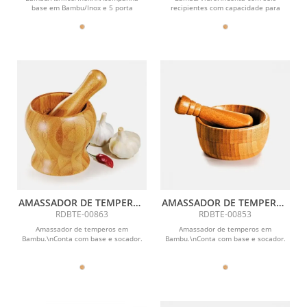
base em Bambu/Inox e 5 porta
recipientes com capacidade para
condimentos em Acrílico com tampa
100ml em vidro; Base giratória em
e...
Bambu.
AMASSADOR DE TEMPEROS
AMASSADOR DE TEMPEROS
EM BAMBU PILÃO 14CM
EM BAMBU COM PILÃO DE
RDBTE-00863
RDBTE-00853
10CM
Amassador de temperos em
Amassador de temperos em
Bambu.\nConta com base e socador.
Bambu.\nConta com base e socador.