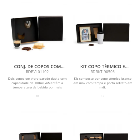
CONJ. DE COPOS COM
KIT COPO TÉRMICO E
PAREDE DUPLA - 2 PÇS
PORTA RETRATO - 2 PÇS
RDBVI-01102
RDBKT-90506
Dois copos em vidro parede dupla com
Kit composto por copo térmico branco
capacidade de 100ml.\nMantém a
em inox com tampa e porta retrato em
temperatura da bebida por mais
mdf.
tempo.