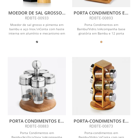
MOEDOR DE SAL GROSSO E
PORTA CONDIMENTOS EM
PIMENTA EM BAMBU / INOX
BAMBU - 13 PÇS
RDBTE-00933
RDBTE-00893
Moedor de sal grosso e pimenta em
Porta Condimentos em
bambu e aço Inox.\nConta com haste
Bambu/Vidro.\nAcompanha base
interna em alumínio e mecanismo em
giratória em Bambu e 12 porta
cerâmica.
condimentos em Vidro com
tampa.\nCapacidade...
PORTA CONDIMENTOS EM
PORTA-CONDIMENTOS EM
ACRÍLICO/INOX/BAMBU -
BAMBU SALZBURGO - 7 PÇS
RDBTE-00883
RDBTE-00873
SALZBURGO - 6 PÇS
Porta Condimentos em
Porta-condimentos em
Bambu/Acrílico/Inox.\nAcompanha
Bambu/Vidro.\nConta com seis