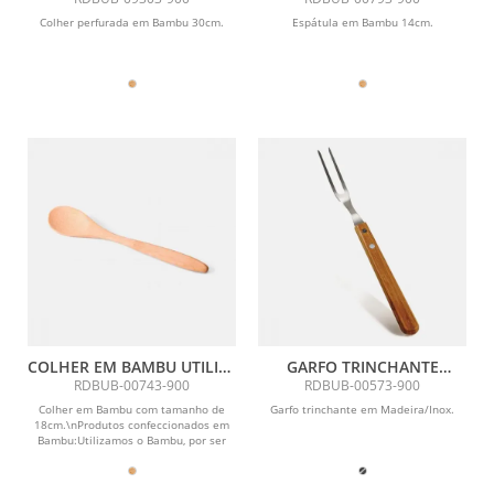
Colher perfurada em Bambu 30cm.
Espátula em Bambu 14cm.
COLHER EM BAMBU UTILITY
GARFO TRINCHANTE
TAMANHO 18 CM
SPECIAL LINE - MADEIRA /
RDBUB-00743-900
RDBUB-00573-900
INOX
Colher em Bambu com tamanho de
Garfo trinchante em Madeira/Inox.
18cm.\nProdutos confeccionados em
Bambu:Utilizamos o Bambu, por ser
uma matéria prima...