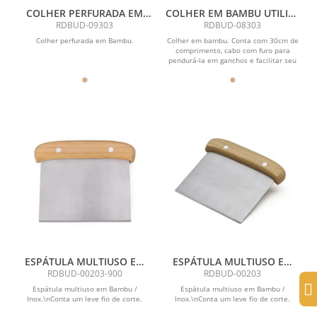
COLHER PERFURADA EM
COLHER EM BAMBU UTILITY
BAMBU UTILITY - 30 CM
COM EMBALAGEM - 30 CM
RDBUD-09303
RDBUD-08303
COM EMBALAGEM
Colher perfurada em Bambu.
Colher em bambu. Conta com 30cm de
comprimento, cabo com furo para
pendurá-la em ganchos e facilitar seu
uso e caixa para...
ESPÁTULA MULTIUSO EM
ESPÁTULA MULTIUSO EM
BAMBU / INOX -
BAMBU / INOX -
RDBUD-00203-900
RDBUD-00203
13,5X11,5CM
13,5X11,5CM
Espátula multiuso em Bambu /
Espátula multiuso em Bambu /
Inox.\nConta um leve fio de corte.
Inox.\nConta um leve fio de corte.