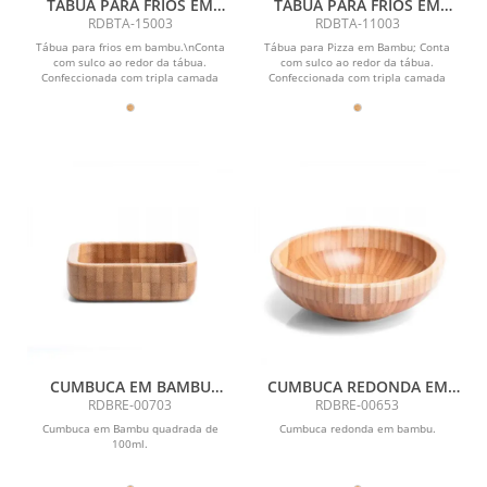
TÁBUA PARA FRIOS EM
TÁBUA PARA FRIOS EM
BAMBU SUPREME - 21 CM
BAMBU SUPREME - 30 CM
RDBTA-15003
RDBTA-11003
Tábua para frios em bambu.\nConta
Tábua para Pizza em Bambu; Conta
com sulco ao redor da tábua.
com sulco ao redor da tábua.
Confeccionada com tripla camada
Confeccionada com tripla camada
invertida, para dar maior...
invertida, para dar maior...
CUMBUCA EM BAMBU
CUMBUCA REDONDA EM
QUADRADA DE 100ML
BAMBU - 2L
RDBRE-00703
RDBRE-00653
Cumbuca em Bambu quadrada de
Cumbuca redonda em bambu.
100ml.