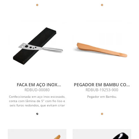
FACA EM AÇO INOX
PEGADOR EM BAMBU COM
ESCOVADO TAMANHO 5
25 CM SEM CARTELA
RDBUD-00080
RDBUB-19253-900
COM 6 FUROS
Confeccionada em aço inox escovado,
Pegador em Bambu.
conta com lâmina de 5” com fio liso e
seis furos redondos, que evitam criar
vácuo...