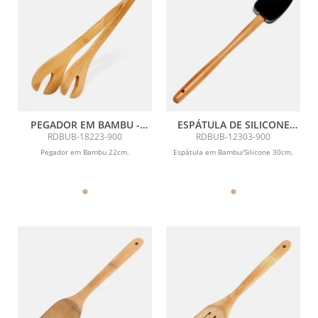
PEGADOR EM BAMBU -
ESPÁTULA DE SILICONE
UTILITY - 22 CM
BAMBU UTILITY TAMANHO
RDBUB-18223-900
RDBUB-12303-900
30 CM
Pegador em Bambu 22cm.
Espátula em Bambu/Silicone 30cm.