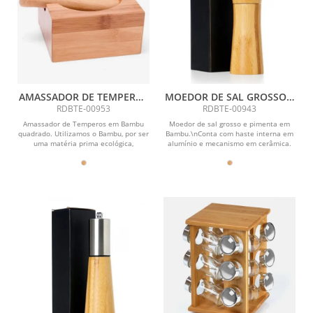
AMASSADOR DE TEMPEROS
MOEDOR DE SAL GROSSO E
EM BAMBU QUADRADO
PIMENTA EM BAMBU
RDBTE-00953
RDBTE-00943
Amassador de Temperos em Bambu
Moedor de sal grosso e pimenta em
quadrado. Utilizamos o Bambu, por ser
Bambu.\nConta com haste interna em
uma matéria prima ecológica,
alumínio e mecanismo em cerâmica.
autossustentável e com...