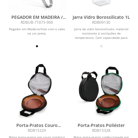
PEGADOR EM MADEIRA /
Jarra Vidro Borossilicato 1L
INOX - PRETO - 33CM
RDBUB-71073-900
RDB09130
Pegador em Madeira/Inox com o cabo
Jarra de vidro borossilicato, material
na cor preta.
resistente à oscilações de
temperatura. Com capacidade para
até 1 litro, possui...
Porta-Pratos Couro
Porta-Pratos Poliéster
Sintético
RDB15329
RDB15328
Bolsa porta-pratos em couro sintético
Bolsa porta-pratos confeccionada em