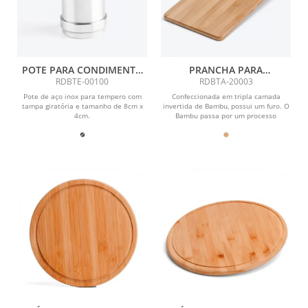
POTE PARA CONDIMENTO
PRANCHA PARA
EM AÇO INOX - 8X4CM
ALIMENTOS EM BAMBU
RDBTE-00100
RDBTA-20003
SUPREME
Pote de aço inox para tempero com
Confeccionada em tripla camada
tampa giratória e tamanho de 8cm x
invertida de Bambu, possui um furo. O
4cm.
Bambu passa por um processo
industrial onde é cortado...