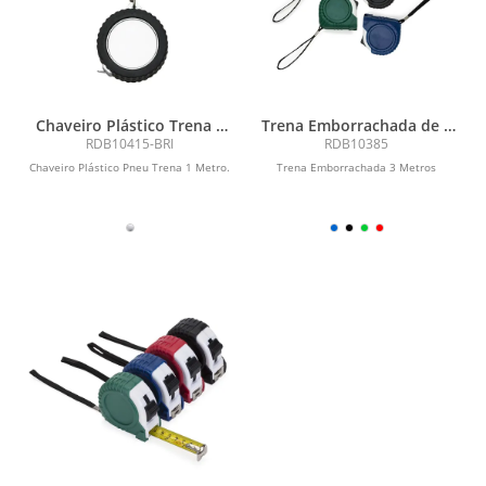
Chaveiro Plástico Trena 1
Trena Emborrachada de 3
Metro
Metros
RDB10415-BRI
RDB10385
Chaveiro Plástico Pneu Trena 1 Metro.
Trena Emborrachada 3 Metros