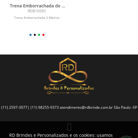
Trena Emborrachada de 5
Metros
RDB10585
Trena Emborrachada 5 Metros
(11) 2597-3077| (11) 98255-9373
atendimento@rdbrinde.com.br
São Paulo -SP
RD Brindes e Personalizados e os cookies: usamos