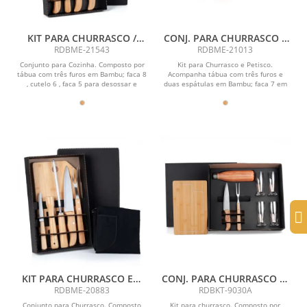
KIT PARA CHURRASCO /
CONJ. PARA CHURRASCO E
COZINHA EM BAMBU /
PETISCO EM BAMBU /
RDBME-21543
RDBME-21013
MADEIRA / INOX - 5 PÇS
MADEIRA / INOX - 2 EM 1
Conjunto para Cozinha. Composto por
Kit para Churrasco e Petisco.
tábua com três furos em Bambu; faca 8
Acompanha tábua com três furos e
, cutelo 6 , faca 5 para desossar e
duas espátulas em Bambu; faca 7 em
garfo...
Bambu/Inox; garfo...
KIT PARA CHURRASCO EM
CONJ. PARA CHURRASCO C/
BAMBU / MADEIRA / INOX
COPOS E GARRAFA - 8
RDBME-20883
RDBKT-9030A
COM AVENTAL- 8 PÇS
PEÇAS
Conjunto para Churrasco. Composto
Kit para churrasco. Composto por