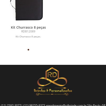
Kit Churrasco 8 peças
RDB12089
Kit Churrasco 8 peças.
(11) 2597-3077| (11) 98255-9373
atendimento@rdbrinde.com.br
São Paulo -SP