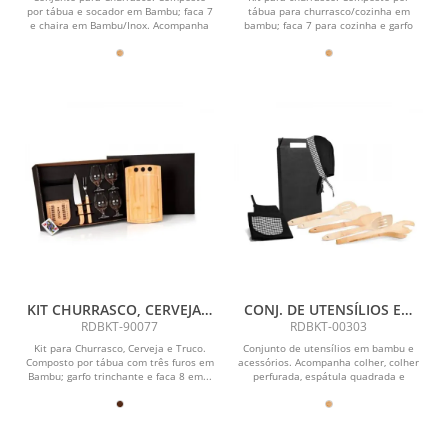
por tábua e socador em Bambu; faca 7
tábua para churrasco/cozinha em
e chaira em Bambu/Inox. Acompanha
bambu; faca 7 para cozinha e garfo
também uma faca...
trinchante em...
KIT CHURRASCO, CERVEJA E
CONJ. DE UTENSÍLIOS EM
TRUCO - 8 PÇS - C/ JOGO DE
BAMBU 30 CM E
RDBKT-90077
RDBKT-00303
BARALHO
ACESSÓRIOS - 8 PÇS
Kit para Churrasco, Cerveja e Truco.
Conjunto de utensílios em bambu e
Composto por tábua com três furos em
acessórios. Acompanha colher, colher
Bambu; garfo trinchante e faca 8 em...
perfurada, espátula quadrada e
espátula perfurada...