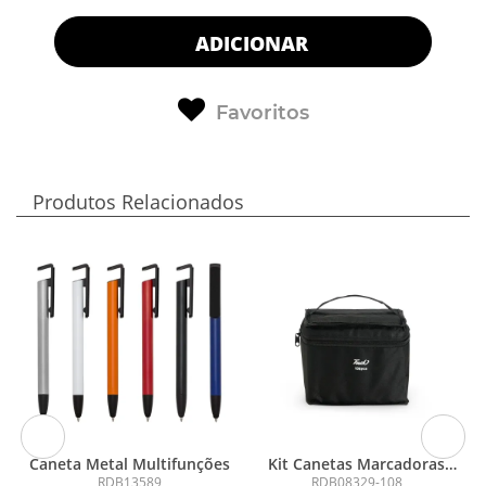
ADICIONAR
Favoritos
Produtos Relacionados
Caneta Metal Multifunções
Kit Canetas Marcadoras
Pontas Duplas 108 Cores
RDB13589
RDB08329-108