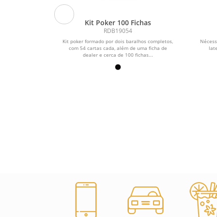
 2 Estágios
Kit Poker 100 Fichas
RDB19054
stágios.
Kit poker formado por dois baralhos completos,
Nécess
com 54 cartas cada, além de uma ficha de
lat
dealer e cerca de 100 fichas...