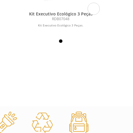
Kit Executivo Ecológico 3 Peças
Coquete
RDB07048
Kit Executivo Ecológico 3 Peças.
Coqueteleira
parte ext
eletrostática,