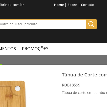
brinde.com.br
Home |
Sobre |
Contato
MENTOS
PROMOÇÕES
Tábua de Corte co
RDB18599
Tábua de corte em bambu c