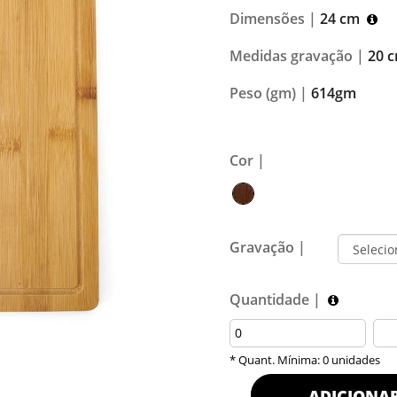
Dimensões |
24 cm
Medidas gravação |
20 c
Peso (gm) |
614gm
Cor |
Gravação |
Quantidade |
* Quant. Mínima: 0 unidades
ADICIONA