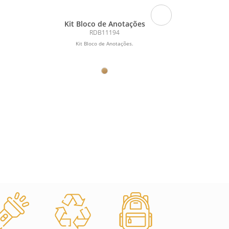
Kit Bloco de Anotações
Peti
RDB11194
Kit Bloco de Anotações.
Petisq