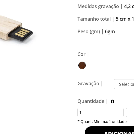
Medidas gravação |
4,2 
Tamanho total |
5 cm x 
Peso (gm) |
6gm
Cor |
Gravação |
Quantidade |
* Quant. Mínima: 1 unidades
ADICIONA