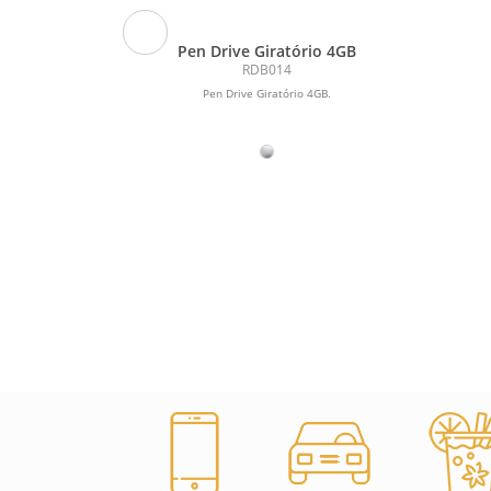
odão
Pen Drive Giratório 4GB
RDB014
o.
Pen Drive Giratório 4GB.