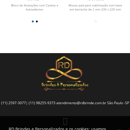
Bloco de Anotações com Caneta e
Mouse pad para sublimação com base
Autoadesivo.
em borracha de 2 mm 230 x 220 mm
(11) 2597-3077| (11) 98255-9373
atendimento@rdbrinde.com.br
São Paulo -SP
RD Brindes e Personalizados e os cookies: usamos