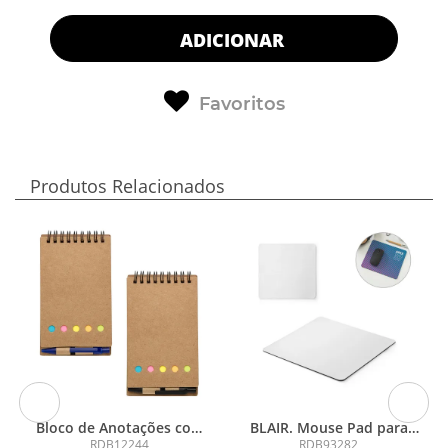
ADICIONAR
Favoritos
Produtos Relacionados
Bloco de Anotações com
BLAIR. Mouse Pad para
Caneta e Autoadesivo
sublimação em borracha
RDB12244
RDB93282