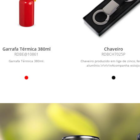
Garrafa Térmica 380ml
Chaveiro
RDBE@10861
RDBCH7025P
Garrafa Térmica 380ml.
Chaveiro produzido em liga de zinco, fe
alumínio.\r\n\r\nAcompanha estojo