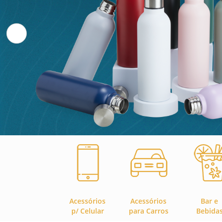
Acessórios
Acessórios
Bar e
p/ Celular
para Carros
Bebida