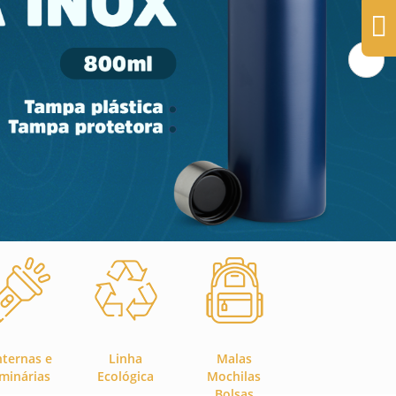
nternas e
Linha
Malas
minárias
Ecológica
Mochilas
Bolsas