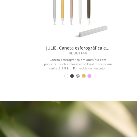
JULIE. Caneta esferográfica em
alumínio com escrita em azul
RDB81144
Caneta esferográfica em alumínio com
ponteira touch e mecanismo twist. Escrita em
azul até 1.5 km. Fornecida com estojo...