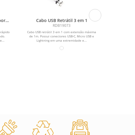
por
Cabo USB Retrátil 3 em 1
Power Ban
ABS
RDB19073
-rápido
Cabo USB retrátil 3 em 1 com extensão máxima
Power Bank
ado.
de 1m. Possui conectores USB-C, Micro USB e
...
Lightning em uma extremidade e...