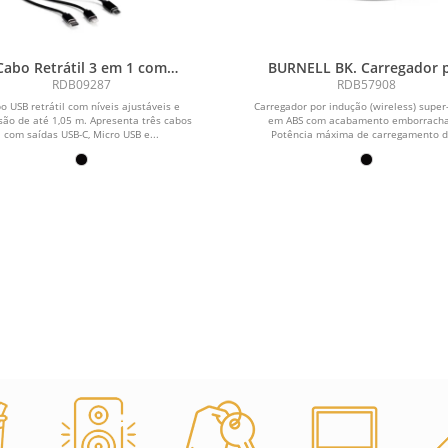
Cabo Retrátil 3 em 1 com
BURNELL BK. Carregador 
Adaptador
indução super-rápido em 
RDB09287
RDB57908
(15W)
o USB retrátil com níveis ajustáveis e
Carregador por indução (wireless) super
são de até 1,05 m. Apresenta três cabos
em ABS com acabamento emborrach
com saídas USB-C, Micro USB e...
Potência máxima de carregamento de