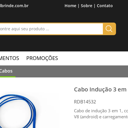
brinde.com.br
Home |
Sobre |
Contato
MENTOS
PROMOÇÕES
Cabos
Cabo Indução 3 em
RDB14532
Cabo de indução 3 em 1, con
V8 (android) e carregament