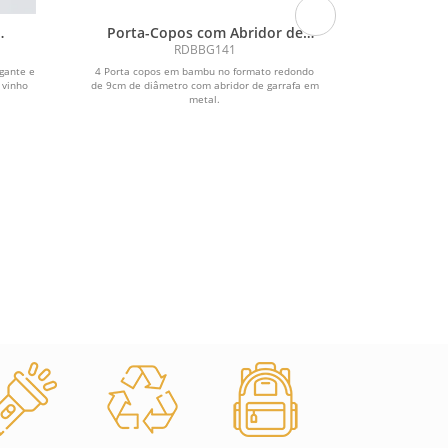
Porta-Copos com Abridor de
Po
Garrafas
RDBBG141
gante e
4 Porta copos em bambu no formato redondo
 vinho
de 9cm de diâmetro com abridor de garrafa em
metal.