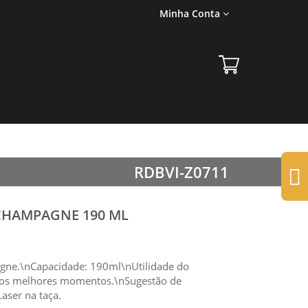
Minha Conta
RDBVI-Z0711
 CHAMPAGNE 190 ML
gne.\nCapacidade: 190ml\nUtilidade do
r os melhores momentos.\nSugestão de
aser na taça.