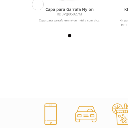
LHAS E
Capa para Garrafa Nylon
K
TAL
RDBP@05027M
pão em aço
Capa para garrafa em nylon média com alça.
Kit p
 espiral saca-
para 
de 1” com...