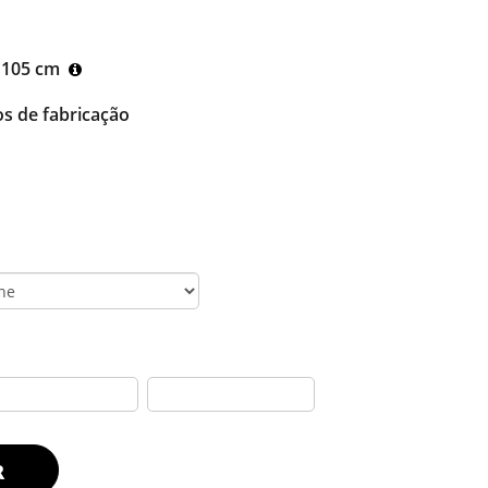
 105 cm
os de fabricação
R