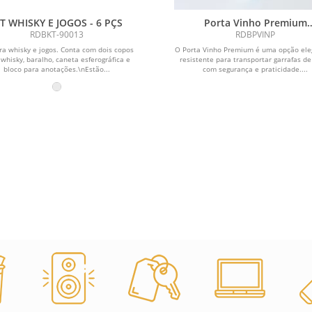
IT WHISKY E JOGOS - 6 PÇS
Porta Vinho Premium
Personalizado
RDBKT-90013
RDBPVINP
ara whisky e jogos. Conta com dois copos
O Porta Vinho Premium é uma opção ele
whisky, baralho, caneta esferográfica e
resistente para transportar garrafas de
bloco para anotações.\nEstão...
com segurança e praticidade....