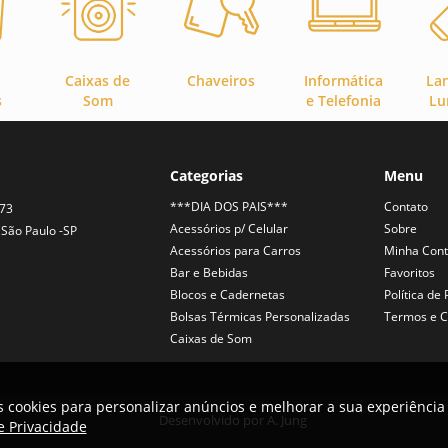
Caixas de
Chaveiros
Informática
La
s
Som
e Telefonia
Lu
Categorias
Menu
***DIA DOS PAIS***
Contato
373
Acessórios p/ Celular
Sobre
São Paulo -SP
Acessórios para Carros
Minha Con
Bar e Bebidas
Favoritos
Blocos e Cadernetas
Política de
Bolsas Térmicas Personalizadas
Termos e C
Caixas de Som
 cookies para personalizar anúncios e melhorar a sua experiência 
Desenvolvido por
A. Jung
de Privacidade