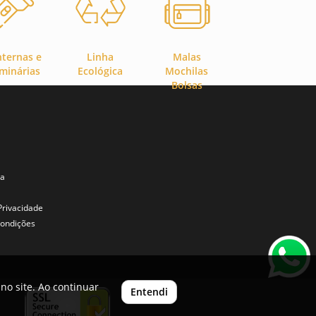
nternas e
Linha
Malas
minárias
Ecológica
Mochilas
Bolsas
ta
 Privacidade
ondições
no site. Ao continuar
Entendi