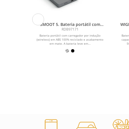
m fios com
SMOOT 5. Bateria portátil com
WIGN
ve em ABS
carregador por indução (wireless)
1
RDB97171
em ABS 100% reciclado (5 000
 ideal para
Bateria portátil com carregador por indução
Bater
mAh)
ns. Encontre
(wireless) em ABS 100% reciclado e acabamento
capa
través do...
em mate. A bateria leve em...
5