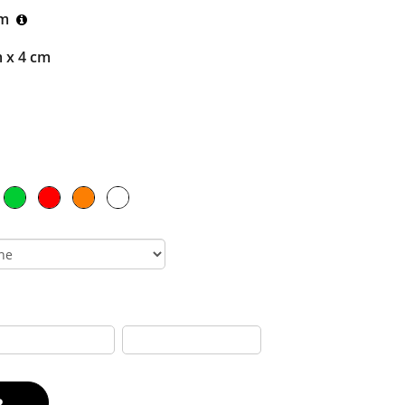
cm
 x 4 cm
R