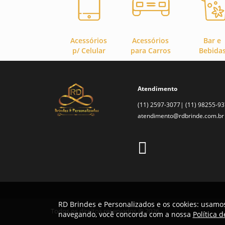
Acessórios
Acessórios
Bar e
p/ Celular
para Carros
Bebida
Atendimento
(11) 2597-3077| (11) 98255-9
atendimento@rdbrinde.com.br
RD Brindes e Personalizados e os cookies: usamos
Todos os direitos reservados © 2026
navegando, você concorda com a nossa
Política 