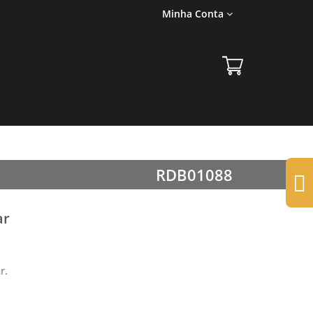
Minha Conta
RDB01088
ar
r.