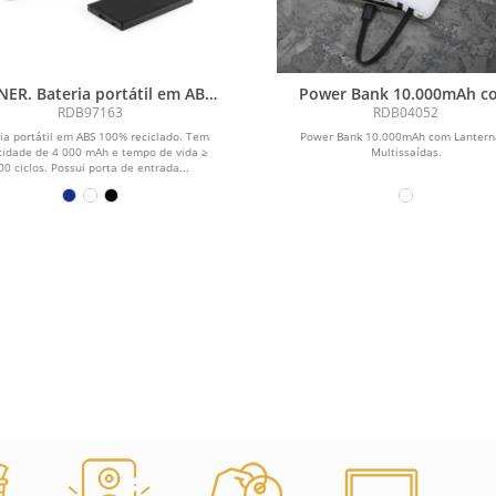
ER. Bateria portátil em ABS
Power Bank 10.000mAh c
00% reciclado (4 000 mAh)
Lanterna e Multissaída
RDB97163
RDB04052
ia portátil em ABS 100% reciclado. Tem
Power Bank 10.000mAh com Lantern
cidade de 4 000 mAh e tempo de vida ≥
Multissaídas.
00 ciclos. Possui porta de entrada...