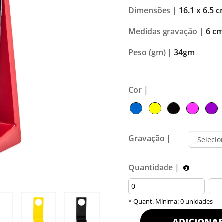
Dimensões |
16.1 x 6.5 
Medidas gravação |
6 cm
Peso (gm) |
34gm
Cor |
Gravação |
Quantidade |
* Quant. Mínima: 0 unidades
ADICIONA