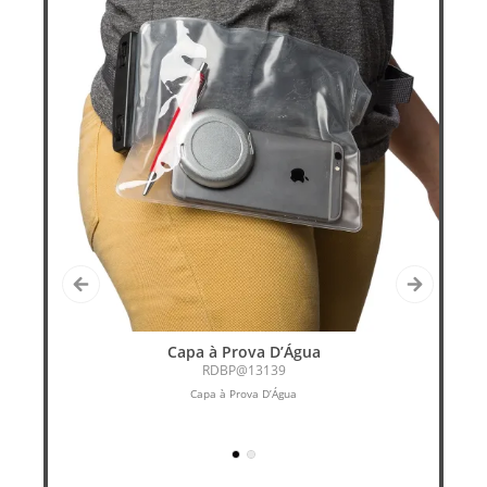
Capa à Prova D’Água
KI
RDBP@13139
Capa à Prova D’Água
Ki