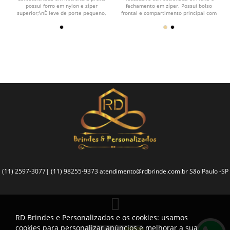
possui forro em nylon e zíper
fechamento em zíper. Possui bolso
ão
superior;\nÉ leve de porte pequeno,
frontal e compartimento principal com
ideal para armazenar...
três bolsos...
(11) 2597-3077| (11) 98255-9373
atendimento@rdbrinde.com.br
São Paulo -SP
RD Brindes e Personalizados e os cookies: usamos
cookies para personalizar anúncios e melhorar a sua