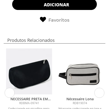
ADICIONAR
Favoritos
Produtos Relacionados
NECESSAIRE PRETA EM
Nécessaire Lona
MICROFIBRA
RDBMA-09741
RDB19074
a
Confeccionada em microfibra preto,
Nécessaire confeccionada em lona e