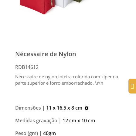
Nécessaire de Nylon
RDB14612
Nécessaire de nylon inteira colorida com zíper na
parte superior e forro emborrachado. \r\n
Dimensões |
11 x 16.5 x 8 cm
Medidas gravação |
12 cm x 10 cm
Peso (gm) |
40gm