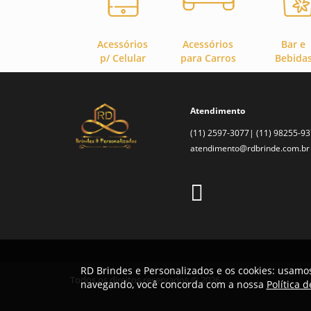
Acessórios
Acessórios
Bar e
p/ Celular
para Carros
Bebida
Atendimento
(11) 2597-3077| (11) 98255-9
atendimento@rdbrinde.com.br
RD Brindes e Personalizados e os cookies: usamos
Todos os direitos reservados © 2026
navegando, você concorda com a nossa
Política 