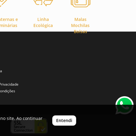
nternas e
Linha
Malas
minárias
Ecológica
Mochilas
Bolsas
ta
 Privacidade
ondições
no site. Ao continuar
Entendi