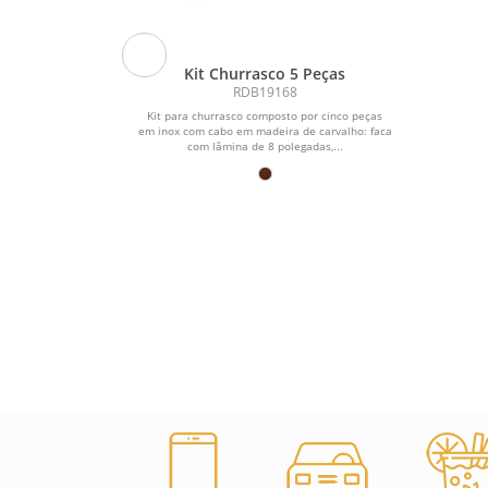
OLHER EM
Kit Churrasco 5 Peças
 - 2 PÇS
RDB19168
/Aço Inox;
Kit para churrasco composto por cinco peças
ox e colher em
em inox com cabo em madeira de carvalho: faca
na faca 7 ...
com lâmina de 8 polegadas,...