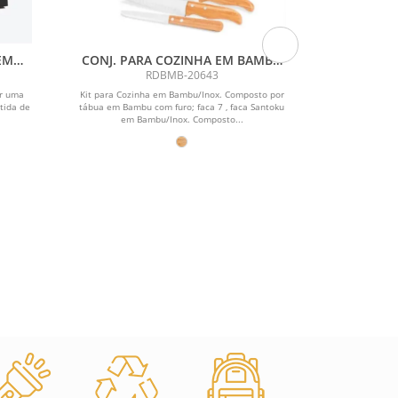
EM
CONJ. PARA COZINHA EM BAMBU
GARFO
2 PÇS
/ MADEIRA / INOX OREGON - 4
MADEIRA 
RDBMB-20643
R
PÇS
or uma
Kit para Cozinha em Bambu/Inox. Composto por
Garfo 5 den
tida de
tábua em Bambu com furo; faca 7 , faca Santoku
em Bambu/Inox. Composto...