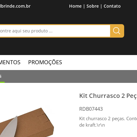
brinde.com.br
Home |
Sobre |
Contato
MENTOS
PROMOÇÕES
s
Kit Churrasco 2 Pe
RDB07443
Kit churrasco 2 peças. Co
de kraft.\r\n