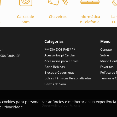
Caixas de
Chaveiros
Informática
La
s
Som
e Telefonia
Lu
Categorias
Menu
***DIA DOS PAIS***
Contato
373
Acessórios p/ Celular
Sobre
São Paulo -SP
Acessórios para Carros
Minha Con
Bar e Bebidas
Favoritos
Blocos e Cadernetas
Política de
Bolsas Térmicas Personalizadas
Termos e C
Caixas de Som
 cookies para personalizar anúncios e melhorar a sua experiência 
Desenvolvido por
A. Jung
de Privacidade