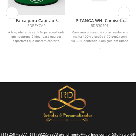
Faixa para Capitão /
PITANGA WH. Camiseta
Identificação Personalizada
unissex de corte regular
RDBFXCAP
RDB30501
A braçadeira de capitão personalizada
Camiseta unissex de corte regular em
em neoprene é ideal para equipes
malha 100% algodão (170 g/m2) com
esportivas que buscam conforto,
fio 30/1 penteado. Com gola em ribana
resistência e...
1.5x1.5 com...
(11) 2597-3077| (11) 98255-9373
atendimento@rdbrinde.com.br
São Paulo -SP