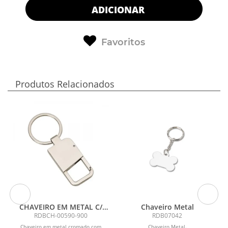
ADICIONAR
Favoritos
Produtos Relacionados
CHAVEIRO EM METAL C/
Chaveiro Metal
MOSQUETÃO
RDBCH-00590-900
RDB07042
Chaveiro em metal cromado com
Chaveiro Metal.