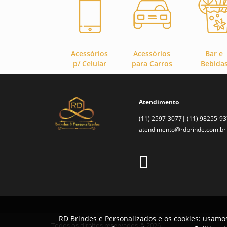
Acessórios
Acessórios
Bar e
p/ Celular
para Carros
Bebida
Atendimento
(11) 2597-3077| (11) 98255-9
atendimento@rdbrinde.com.br
RD Brindes e Personalizados e os cookies: usamos
Todos os direitos reservados © 2026