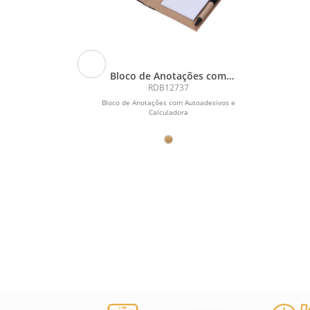
Bloco de Anotações com
Autoadesivos e Calculadora
RDB12737
intético preto
Bloco de Anotações com Autoadesivos e
ço aveludado.
Calculadora
gola....