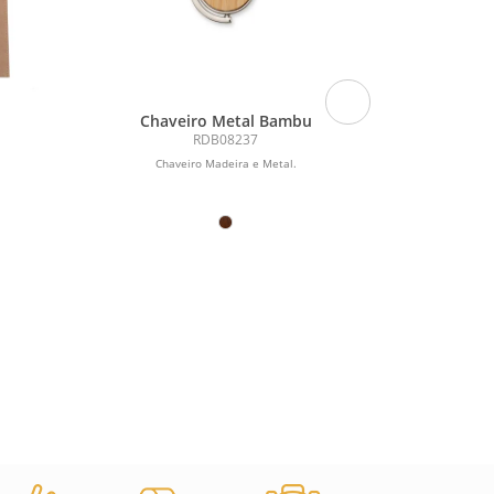
Chaveiro Metal Bambu
BOURC
c.s
RDB08237
Chaveiro Madeira e Metal.
Chaveiro 
mosquetão. F
papel kra