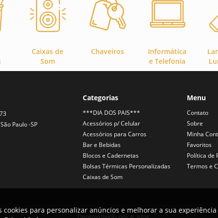
Caixas de
Chaveiros
Informática
La
s
Som
e Telefonia
Lu
Categorias
Menu
***DIA DOS PAIS***
Contato
373
Acessórios p/ Celular
Sobre
São Paulo -SP
Acessórios para Carros
Minha Con
Bar e Bebidas
Favoritos
Blocos e Cadernetas
Política de
Bolsas Térmicas Personalizadas
Termos e C
Caixas de Som
 cookies para personalizar anúncios e melhorar a sua experiência 
Desenvolvido por
A. Jung