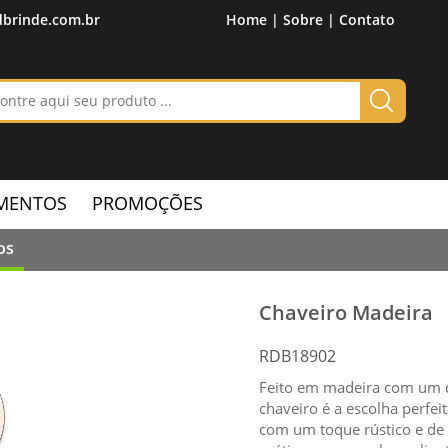
brinde.com.br
Home |
Sobre |
Contato
MENTOS
PROMOÇÕES
os
Chaveiro Madeira
RDB18902
Feito em madeira com um de
chaveiro é a escolha perfe
com um toque rústico e d