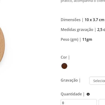
prático, acompanha o clien
Dimensões |
10 x 3.7 cm
Medidas gravação |
2,5 
Peso (gm) |
11gm
Cor |
Gravação |
Quantidade |