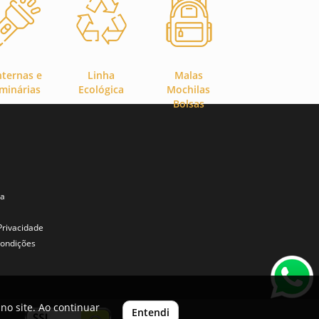
nternas e
Linha
Malas
minárias
Ecológica
Mochilas
Bolsas
ta
 Privacidade
ondições
no site. Ao continuar
Entendi