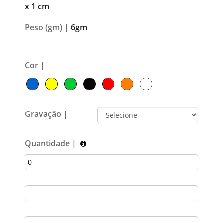
x 1 cm
Peso (gm) |
6gm
Cor |
Gravação |
Quantidade |