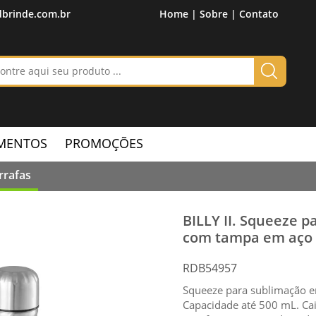
brinde.com.br
Home |
Sobre |
Contato
MENTOS
PROMOÇÕES
rrafas
BILLY II. Squeeze 
com tampa em aço 
RDB54957
Squeeze para sublimação 
Capacidade até 500 mL. Ca