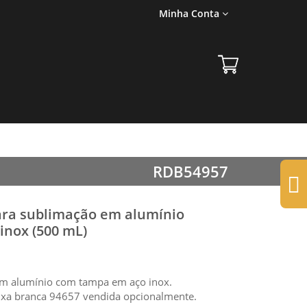
Minha Conta
RDB54957
para sublimação em alumínio
inox (500 mL)
em alumínio com tampa em aço inox.
ixa branca 94657 vendida opcionalmente.