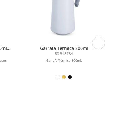
0ml
Garrafa Térmica 800ml
GARRAFA 
- 
RDB18784
usor.
Garrafa Térmica 800ml.
Garrafa em I
com uma seg
preservaçã