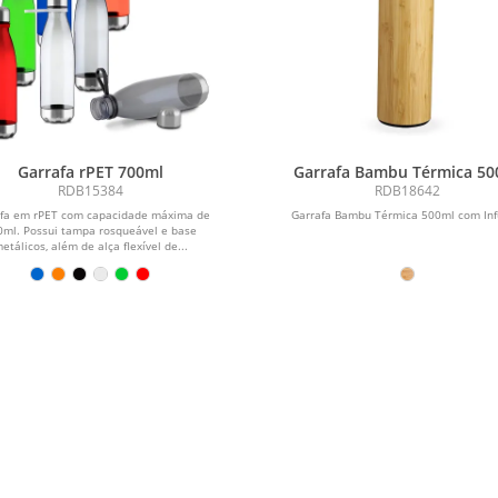
Garrafa rPET 700ml
Garrafa Bambu Térmica 50
com Infusor
RDB15384
RDB18642
afa em rPET com capacidade máxima de
Garrafa Bambu Térmica 500ml com Inf
0ml. Possui tampa rosqueável e base
etálicos, além de alça flexível de...