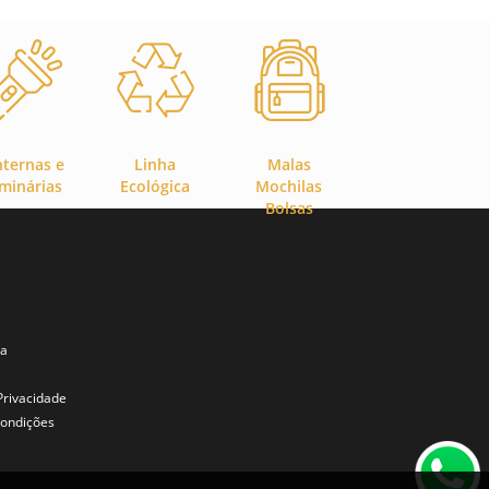
nternas e
Linha
Malas
minárias
Ecológica
Mochilas
Bolsas
ta
 Privacidade
ondições