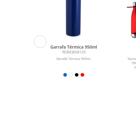
 aço inox
Garrafa Térmica 950ml
rede dupla
RDBE@08129
30 mL)
 reciclado, com
Garrafa Térmica 950ml.
Garr
sta garrafa tem
70
que...
m