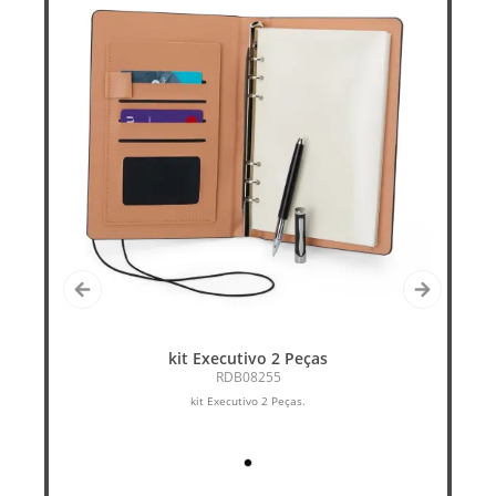
kit Executivo 2 Peças
JO
RDB08255
kit Executivo 2 Peças.
Ca